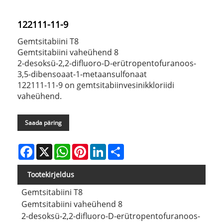
122111-11-9
Gemtsitabiini T8
Gemtsitabiini vaheühend 8
2-desoksü-2,2-difluoro-D-erütropentofuranoos-
3,5-dibensoaat-1-metaansulfonaat
122111-11-9 on gemtsitabiinvesinikkloriidi
vaheühend.
Saada päring
Facebook
X
WhatsApp
Pinterest
LinkedIn
Share
Tootekirjeldus
Gemtsitabiini T8
Gemtsitabiini vaheühend 8
2-desoksü-2,2-difluoro-D-erütropentofuranoos-