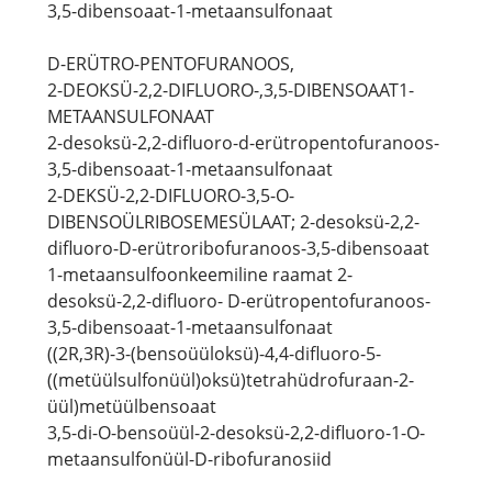
3,5-dibensoaat-1-metaansulfonaat
D-ERÜTRO-PENTOFURANOOS,
2-DEOKSÜ-2,2-DIFLUORO-,3,5-DIBENSOAAT1-
METAANSULFONAAT
2-desoksü-2,2-difluoro-d-erütropentofuranoos-
3,5-dibensoaat-1-metaansulfonaat
2-DEKSÜ-2,2-DIFLUORO-3,5-O-
DIBENSOÜLRIBOSEMESÜLAAT; 2-desoksü-2,2-
difluoro-D-erütroribofuranoos-3,5-dibensoaat
1-metaansulfoonkeemiline raamat 2-
desoksü-2,2-difluoro- D-erütropentofuranoos-
3,5-dibensoaat-1-metaansulfonaat
((2R,3R)-3-(bensoüüloksü)-4,4-difluoro-5-
((metüülsulfonüül)oksü)tetrahüdrofuraan-2-
üül)metüülbensoaat
3,5-di-O-bensoüül-2-desoksü-2,2-difluoro-1-O-
metaansulfonüül-D-ribofuranosiid