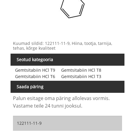
Kuumad sildid: 122111-11-9, Hiina, tootja, tarnija,
tehas, kõrge kvaliteet
Seotud kategooria
Gemtsitabiin HCl T9
Gemtsitabiin HCl T8
Gemtsitabiin HCl T6
Gemtsitabiin HCl T3
Saada päring
Palun esitage oma päring allolevas vormis.
Vastame teile 24 tunni jooksul.