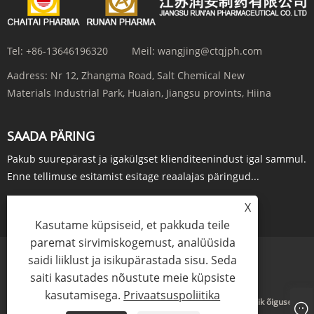
Tel:
+86-13646196320
Meil:
wangjing@ctqjph.com
Aadress:
Nr 12, Zhangma Road, Salt Chemical New
Materials Industrial Park, Huaian, Jiangsu provints, Hiina
SAADA PÄRING
Pakub suurepärast ja igakülgset klienditeenindust igal sammul.
Enne tellimuse esitamist esitage reaalajas päringud...
X
PÄRING KOHE
Kasutame küpsiseid, et pakkuda teile
paremat sirvimiskogemust, analüüsida
saidi liiklust ja isikupärastada sisu. Seda
Links
Sitemap
RSS
XML
Privaatsuspoliitika
saiti kasutades nõustute meie küpsiste
kasutamisega.
Privaatsuspoliitika
Autoriõigus © 2024 Jiangsu Run'an Pharmaceutical Co. Ltd. Kõik õigused