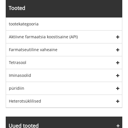
Tooted
tootekategooria
Aktiivne farmaatsia koostisaine (API)
Farmatseutiline vaheaine
Tetrasool
Iminasoolid
püridiin
Heterotsüklilised
Uued tooted