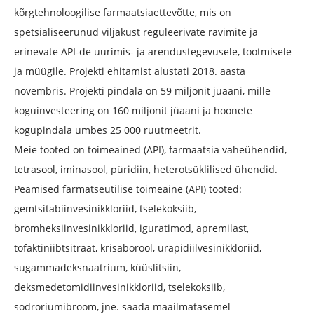
kõrgtehnoloogilise farmaatsiaettevõtte, mis on
spetsialiseerunud viljakust reguleerivate ravimite ja
erinevate API-de uurimis- ja arendustegevusele, tootmisele
ja müügile. Projekti ehitamist alustati 2018. aasta
novembris. Projekti pindala on 59 miljonit jüaani, mille
koguinvesteering on 160 miljonit jüaani ja hoonete
kogupindala umbes 25 000 ruutmeetrit.
Meie tooted on toimeained (API), farmaatsia vaheühendid,
tetrasool, iminasool, püridiin, heterotsüklilised ühendid.
Peamised farmatseutilise toimeaine (API) tooted:
gemtsitabiinvesinikkloriid, tselekoksiib,
bromheksiinvesinikkloriid, iguratimod, apremilast,
tofaktiniibtsitraat, krisaborool, urapidiilvesinikkloriid,
sugammadeksnaatrium, küüslitsiin,
deksmedetomidiinvesinikkloriid, tselekoksiib,
sodroriumibroom, jne. saada maailmatasemel