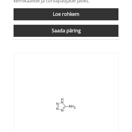
kemikaalide ja turvapadjade jaoks.
Loe rohkem
Saada päring