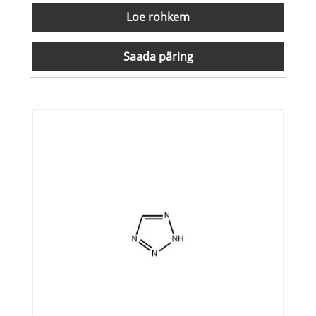
Loe rohkem
Saada päring