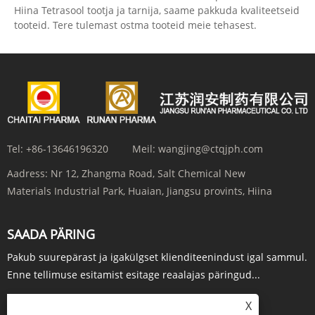
Hiina Tetrasool tootja ja tarnija, saame pakkuda kvaliteetseid
tooteid. Tere tulemast ostma tooteid meie tehasest.
Tel:
+86-13646196320
Meil:
wangjing@ctqjph.com
Aadress:
Nr 12, Zhangma Road, Salt Chemical New
Materials Industrial Park, Huaian, Jiangsu provints, Hiina
SAADA PÄRING
Pakub suurepärast ja igakülgset klienditeenindust igal sammul.
Enne tellimuse esitamist esitage reaalajas päringud...
PÄRING KOHE
X