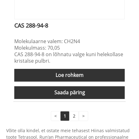
CAS 288-94-8
Molekulaarne valem: CH2N4
Molekulmass: 70,05
CAS 288-94-8 on lõhnatu valge kuni helekollase
kristalse pulbri.
Loe rohkem
Saada päring
<
1
2
>
Võite olla kindel, et ostate meie tehasest Hiinas valmistatud
toote Tetrasool. Run'an Pharmaceutical on professionaalne