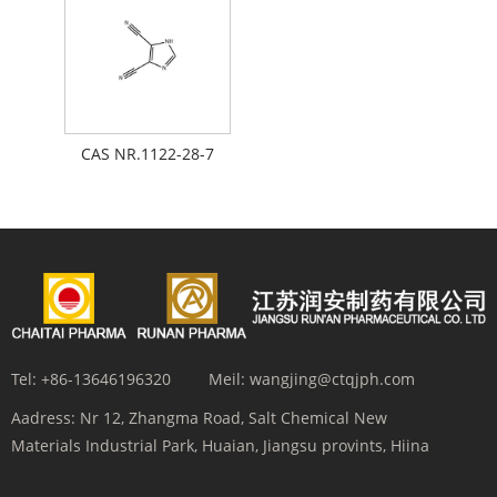
CAS NR.1122-28-7
Tel:
+86-13646196320
Meil:
wangjing@ctqjph.com
Aadress:
Nr 12, Zhangma Road, Salt Chemical New
Materials Industrial Park, Huaian, Jiangsu provints, Hiina