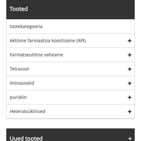
Tooted
tootekategooria
Aktiivne farmaatsia koostisaine (API)
Farmatseutiline vaheaine
Tetrasool
Iminasoolid
püridiin
Heterotsüklilised
Uued tooted