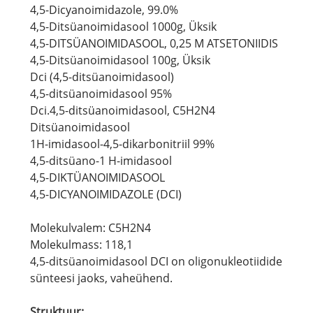
4,5-Dicyanoimidazole, 99.0%
4,5-Ditsüanoimidasool 1000g, Üksik
4,5-DITSÜANOIMIDASOOL, 0,25 M ATSETONIIDIS
4,5-Ditsüanoimidasool 100g, Üksik
Dci (4,5-ditsüanoimidasool)
4,5-ditsüanoimidasool 95%
Dci.4,5-ditsüanoimidasool, C5H2N4
Ditsüanoimidasool
1H-imidasool-4,5-dikarbonitriil 99%
4,5-ditsüano-1 H-imidasool
4,5-DIKTÜANOIMIDASOOL
4,5-DICYANOIMIDAZOLE (DCI)
Molekulvalem: C5H2N4
Molekulmass: 118,1
4,5-ditsüanoimidasool DCI on oligonukleotiidide
sünteesi jaoks, vaheühend.
Struktuur: