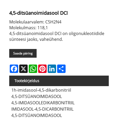
4,5-ditsüanoimidasool DCI
Molekulaarvalem: C5H2N4
Molekulmass: 118,1
4,5-ditsüanoimidasool DCI on oligonukleotiidide
sünteesi jaoks, vaheühend.
Saada päring
Facebook
X
WhatsApp
Pinterest
LinkedIn
Share
Tootekirjeldus
1h-imidasool-4,5-dikarbonitriil
4,5-DITSÜANOIMIDASOOL
4,5-IMIDASOOLEDIKARBONITRIIL
IMIDASOOL-4,5-DICARBONITRIIL
4,5-DITSÜANOIMIDASOOL