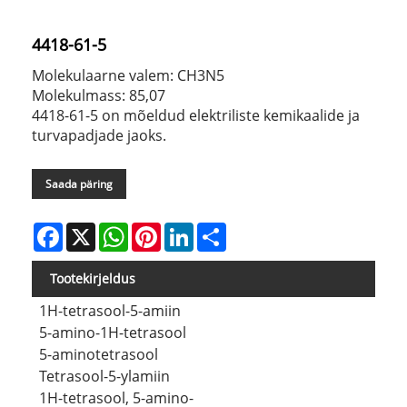
4418-61-5
Molekulaarne valem: CH3N5
Molekulmass: 85,07
4418-61-5 on mõeldud elektriliste kemikaalide ja
turvapadjade jaoks.
Saada päring
Facebook
X
WhatsApp
Pinterest
LinkedIn
Share
Tootekirjeldus
1H-tetrasool-5-amiin
5-amino-1H-tetrasool
5-aminotetrasool
Tetrasool-5-ylamiin
1H-tetrasool, 5-amino-