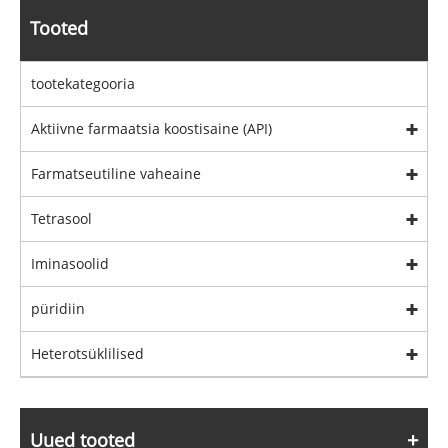
Tooted
tootekategooria
Aktiivne farmaatsia koostisaine (API)
Farmatseutiline vaheaine
Tetrasool
Iminasoolid
püridiin
Heterotsüklilised
Uued tooted