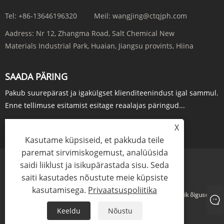
Tel:
+86-13646196320
Meil:
wangjing@ctqjph.com
Aadress:
Nr 12, Zhangma Road, Salt Chemical New
Materials Industrial Park, Huaian, Jiangsu provints, Hiina
SAADA PÄRING
Pakub suurepärast ja igakülgset klienditeenindust igal sammul.
Enne tellimuse esitamist esitage reaalajas päringud...
X
PÄRING KOHE
Kasutame küpsiseid, et pakkuda teile
paremat sirvimiskogemust, analüüsida
saidi liiklust ja isikupärastada sisu. Seda
Links
Sitemap
RSS
XML
Privaatsuspoliitika
saiti kasutades nõustute meie küpsiste
kasutamisega.
Privaatsuspoliitika
Autoriõigus © 2024 Jiangsu Run'an Pharmaceutical Co. Ltd. Kõik õigused
kaitstud.
Keeldu
Nõustu