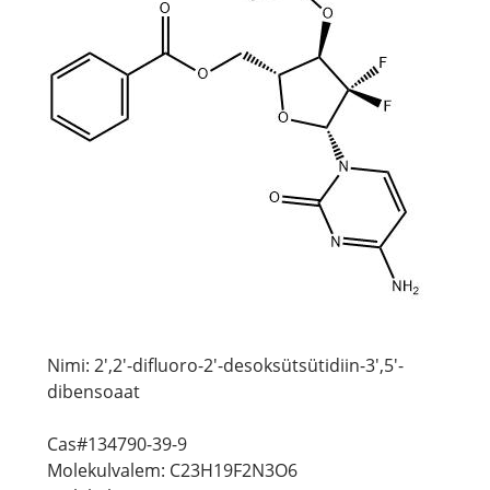
Nimi: 2',2'-difluoro-2'-desoksütsütidiin-3',5'-
dibensoaat
Cas#134790-39-9
Molekulvalem: C23H19F2N3O6