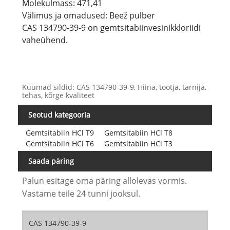
Molekulmass: 471,41
Välimus ja omadused: Beež pulber
CAS 134790-39-9 on gemtsitabiinvesinikkloriidi
vaheühend.
Kuumad sildid: CAS 134790-39-9, Hiina, tootja, tarnija,
tehas, kõrge kvaliteet
Seotud kategooria
Gemtsitabiin HCl T9
Gemtsitabiin HCl T8
Gemtsitabiin HCl T6
Gemtsitabiin HCl T3
Saada päring
Palun esitage oma päring allolevas vormis.
Vastame teile 24 tunni jooksul.