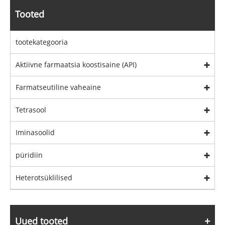
Tooted
tootekategooria
Aktiivne farmaatsia koostisaine (API)
Farmatseutiline vaheaine
Tetrasool
Iminasoolid
püridiin
Heterotsüklilised
Uued tooted