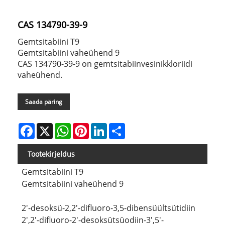
CAS 134790-39-9
Gemtsitabiini T9
Gemtsitabiini vaheühend 9
CAS 134790-39-9 on gemtsitabiinvesinikkloriidi
vaheühend.
Saada päring
Facebook
X
WhatsApp
Pinterest
LinkedIn
Share
Tootekirjeldus
Gemtsitabiini T9
Gemtsitabiini vaheühend 9
2'-desoksü-2,2'-difluoro-3,5-dibensüültsütidiin
2',2'-difluoro-2'-desoksütsüodiin-3',5'-