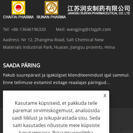
Tel:
+86-13646196320
Meil:
wangjing@ctqjph.com
Aadress:
Nr 12, Zhangma Road, Salt Chemical New
Materials Industrial Park, Huaian, Jiangsu provints, Hiina
SAADA PÄRING
Pakub suurepärast ja igakülgset klienditeenindust igal sammul.
Enne tellimuse esitamist esitage reaalajas päringud...
X
PÄRING KOHE
Kasutame küpsiseid, et pakkuda teile
paremat sirvimiskogemust, analüüsida
saidi liiklust ja isikupärastada sisu. Seda
Links
Sitemap
RSS
XML
Privaatsuspoliitika
saiti kasutades nõustute meie küpsiste
kasutamisega.
Privaatsuspoliitika