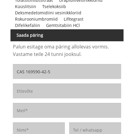
Tofatsitiniibtsitraat
Urapidiilvesinikkloriid
Küüslitsiin
Tselekoksiib
Deksmedetomidiini vesinikkloriid
Rokurooniumbromiid
Lifitegrast
Difelikefaliin
Gemtsitabiin HCl
Saada päring
Palun esitage oma päring allolevas vormis.
Vastame teile 24 tunni jooksul.