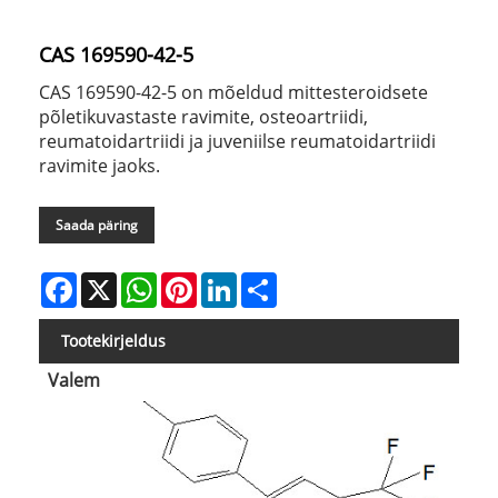
CAS 169590-42-5
CAS 169590-42-5 on mõeldud mittesteroidsete
põletikuvastaste ravimite, osteoartriidi,
reumatoidartriidi ja juveniilse reumatoidartriidi
ravimite jaoks.
Saada päring
Facebook
X
WhatsApp
Pinterest
LinkedIn
Share
Tootekirjeldus
Valem