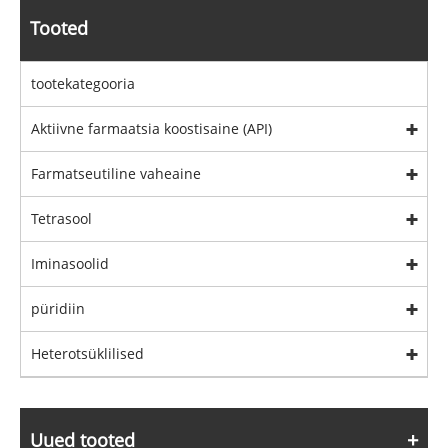
Tooted
tootekategooria
Aktiivne farmaatsia koostisaine (API)
Farmatseutiline vaheaine
Tetrasool
Iminasoolid
püridiin
Heterotsüklilised
Uued tooted