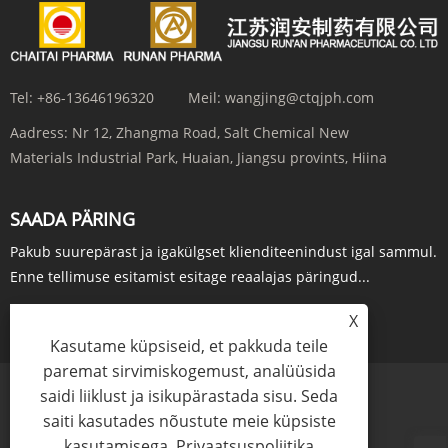
Tel:
+86-13646196320
Meil:
wangjing@ctqjph.com
Aadress:
Nr 12, Zhangma Road, Salt Chemical New
Materials Industrial Park, Huaian, Jiangsu provints, Hiina
SAADA PÄRING
Pakub suurepärast ja igakülgset klienditeenindust igal sammul.
Enne tellimuse esitamist esitage reaalajas päringud...
PÄRING KOHE
X
Kasutame küpsiseid, et pakkuda teile
paremat sirvimiskogemust, analüüsida
saidi liiklust ja isikupärastada sisu. Seda
Links
Sitemap
RSS
XML
Privaatsuspoliitika
saiti kasutades nõustute meie küpsiste
kasutamisega.
Privaatsuspoliitika