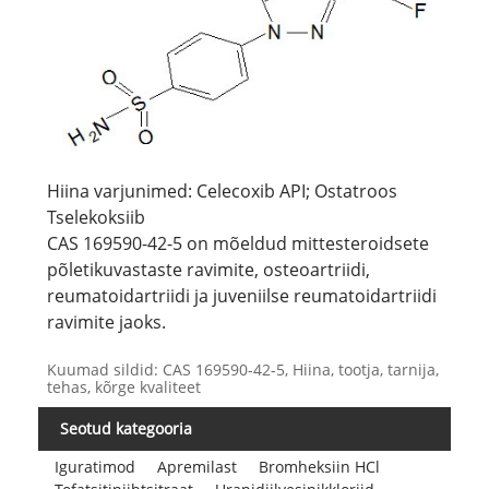
Hiina varjunimed: Celecoxib API; Ostatroos
Tselekoksiib
CAS 169590-42-5 on mõeldud mittesteroidsete
põletikuvastaste ravimite, osteoartriidi,
reumatoidartriidi ja juveniilse reumatoidartriidi
ravimite jaoks.
Kuumad sildid: CAS 169590-42-5, Hiina, tootja, tarnija,
tehas, kõrge kvaliteet
Seotud kategooria
Iguratimod
Apremilast
Bromheksiin HCl