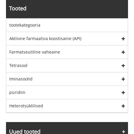
Tooted
tootekategooria
Aktiivne farmaatsia koostisaine (API)
Farmatseutiline vaheaine
Tetrasool
Iminasoolid
püridiin
Heterotsüklilised
Uued tooted