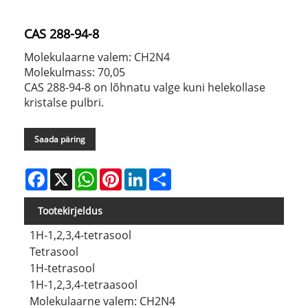
CAS 288-94-8
Molekulaarne valem: CH2N4
Molekulmass: 70,05
CAS 288-94-8 on lõhnatu valge kuni helekollase
kristalse pulbri.
Saada päring
Facebook
X
WhatsApp
Pinterest
LinkedIn
Share
Tootekirjeldus
1H-1,2,3,4-tetrasool
Tetrasool
1H-tetrasool
1H-1,2,3,4-tetraasool
Molekulaarne valem: CH2N4