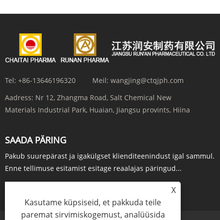
Tel:
+86-13646196320
Meil:
wangjing@ctqjph.com
Aadress:
Nr 12, Zhangma Road, Salt Chemical New
Materials Industrial Park, Huaian, Jiangsu provints, Hiina
SAADA PÄRING
Pakub suurepärast ja igakülgset klienditeenindust igal sammul.
Enne tellimuse esitamist esitage reaalajas päringud...
X
PÄRING KOHE
Kasutame küpsiseid, et pakkuda teile
paremat sirvimiskogemust, analüüsida