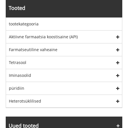
Tooted
tootekategooria
Aktiivne farmaatsia koostisaine (API)
Farmatseutiline vaheaine
Tetrasool
Iminasoolid
püridiin
Heterotsüklilised
Uued tooted