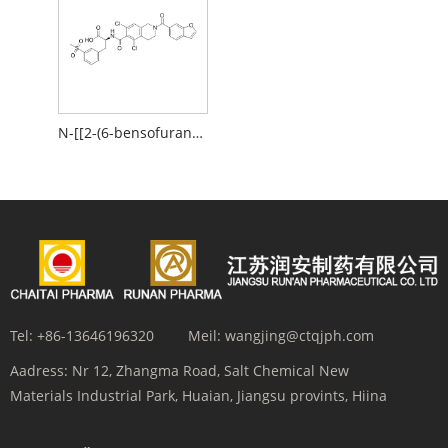
N-[[2-(6-bensofuranüülkarbonüül)-5,7-dikloro-1,2,3,4-tetrahüdro-6-isokinolinüül]karbonüül]-3-(metüülsulfonüül)-L-fenüülalaniin
Tel:
+86-13646196320
Meil:
wangjing@ctqjph.com
Aadress:
Nr 12, Zhangma Road, Salt Chemical New
Materials Industrial Park, Huaian, Jiangsu provints, Hiina