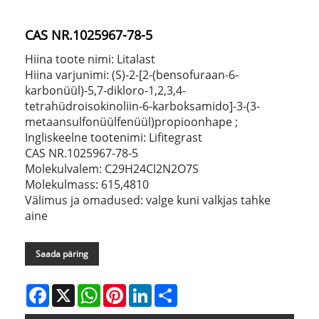
CAS NR.1025967-78-5
Hiina toote nimi: Litalast
Hiina varjunimi: (S)-2-[2-(bensofuraan-6-
karbonüül)-5,7-dikloro-1,2,3,4-
tetrahüdroisokinoliin-6-karboksamido]-3-(3-
metaansulfonüülfenüül)propioonhape ;
Ingliskeelne tootenimi: Lifitegrast
CAS NR.1025967-78-5
Molekulvalem: C29H24Cl2N2O7S
Molekulmass: 615,4810
Välimus ja omadused: valge kuni valkjas tahke
aine
Saada päring
Facebook
X
WhatsApp
Pinterest
LinkedIn
Share