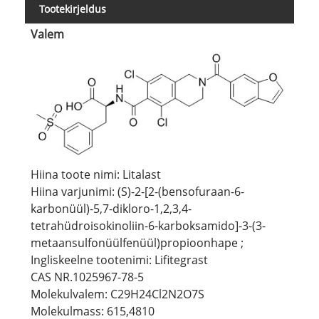
Tootekirjeldus
Valem
Hiina toote nimi: Litalast
Hiina varjunimi: (S)-2-[2-(bensofuraan-6-
karbonüül)-5,7-dikloro-1,2,3,4-
tetrahüdroisokinoliin-6-karboksamido]-3-(3-
metaansulfonüülfenüül)propioonhape ;
Ingliskeelne tootenimi: Lifitegrast
CAS NR.1025967-78-5
Molekulvalem: C29H24Cl2N2O7S
Molekulmass: 615,4810