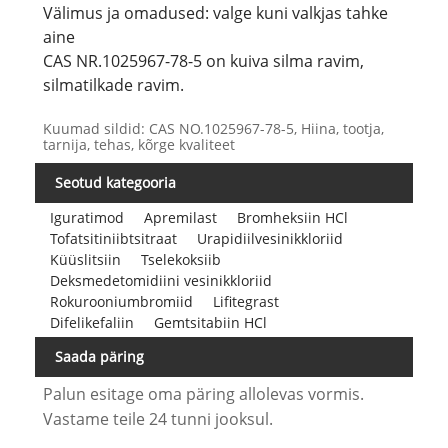
Välimus ja omadused: valge kuni valkjas tahke
aine
CAS NR.1025967-78-5 on kuiva silma ravim,
silmatilkade ravim.
Kuumad sildid: CAS NO.1025967-78-5, Hiina, tootja,
tarnija, tehas, kõrge kvaliteet
Seotud kategooria
Iguratimod
Apremilast
Bromheksiin HCl
Tofatsitiniibtsitraat
Urapidiilvesinikkloriid
Küüslitsiin
Tselekoksiib
Deksmedetomidiini vesinikkloriid
Rokurooniumbromiid
Lifitegrast
Difelikefaliin
Gemtsitabiin HCl
Saada päring
Palun esitage oma päring allolevas vormis.
Vastame teile 24 tunni jooksul.