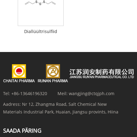
Diallüültrisulfiid
Tel:
+86-13646196320
Meil:
wangjing@ctqjph.com
Aadress:
Nr 12, Zhangma Road, Salt Chemical New
Materials Industrial Park, Huaian, Jiangsu provints, Hiina
SAADA PÄRING