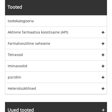
Tooted
tootekategooria
Aktiivne farmaatsia koostisaine (API)
Farmatseutiline vaheaine
Tetrasool
Iminasoolid
püridiin
Heterotsüklilised
Uued tooted