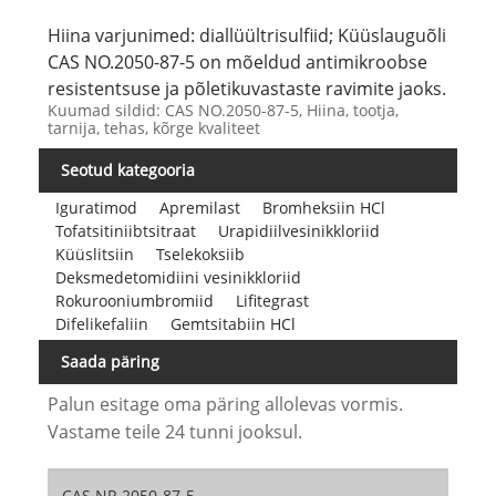
Hiina varjunimed: diallüültrisulfiid; Küüslauguõli
CAS NO.2050-87-5 on mõeldud antimikroobse
resistentsuse ja põletikuvastaste ravimite jaoks.
Kuumad sildid: CAS NO.2050-87-5, Hiina, tootja,
tarnija, tehas, kõrge kvaliteet
Seotud kategooria
Iguratimod
Apremilast
Bromheksiin HCl
Tofatsitiniibtsitraat
Urapidiilvesinikkloriid
Küüslitsiin
Tselekoksiib
Deksmedetomidiini vesinikkloriid
Rokurooniumbromiid
Lifitegrast
Difelikefaliin
Gemtsitabiin HCl
Saada päring
Palun esitage oma päring allolevas vormis.
Vastame teile 24 tunni jooksul.