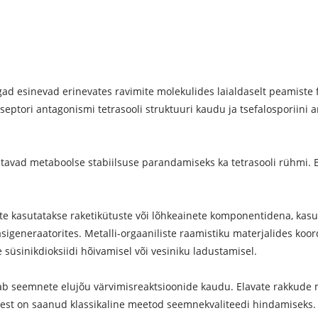
ad esinevad erinevates ravimite molekulides laialdaselt peamist
septori antagonismi tetrasooli struktuuri kaudu ja tsefalosporiini
tavad metaboolse stabiilsuse parandamiseks ka tetrasooli rühmi. 
te kasutatakse raketikütuste või lõhkeainete komponentidena, kasu
igeneraatorites. Metalli-orgaaniliste raamistiku materjalides koord
üsinikdioksiidi hõivamisel või vesiniku ladustamisel.
b seemnete elujõu värvimisreaktsioonide kaudu. Elavate rakkude
llest on saanud klassikaline meetod seemnekvaliteedi hindamiseks.