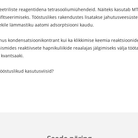
eetriliste reagentidena tetrasooliumiühendeid. Näiteks kasutab M
tifitseerimiseks. Tööstuslikes rakendustes lisatakse jahutusveesüst
sekile lämmastiku aatomi adsorptsiooni kaudu.
hus kondensatsioonikontrant kui ka klikkimise keemia reaktsioonid
smides reaktiivsete hapnikuliikide reaalajas jälgimiseks välja töö
 kvantsaaki.
ööstuslikud kasutusviisid?