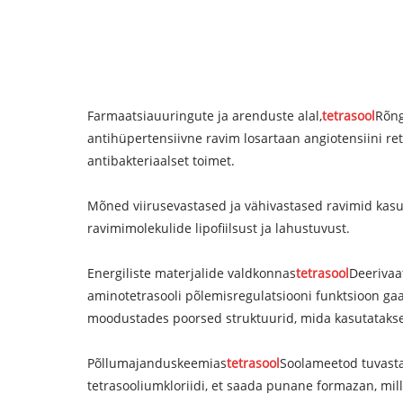
Farmaatsiauuringute ja arenduste alal,
tetrasool
Rõng
antihüpertensiivne ravim losartaan angiotensiini ret
antibakteriaalset toimet.
Mõned viirusevastased ja vähivastased ravimid kasu
ravimimolekulide lipofiilsust ja lahustuvust.
Energiliste materjalide valdkonnas
tetrasool
Deerivaa
aminotetrasooli põlemisregulatsiooni funktsioon gaas
moodustades poorsed struktuurid, mida kasutatakse s
Põllumajanduskeemias
tetrasool
Soolameetod tuvasta
tetrasooliumkloriidi, et saada punane formazan, mi