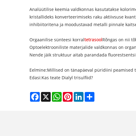
Analüütilise keemia valdkonnas kasutatakse kolorim
kristallideks konverteerimiseks raku aktiivsuse kvan
inhibiitoritena ja moodustavad metalli pinnale kait
Orgaanilise sünteesi korral
tetrasool
Rõngas on nii tõ
Optoelektrooniliste materjalide valdkonnas on organi
Nende jäik struktuur aitab parandada fluorestsentsi
Eelmine:
Millised on tänapäeval püridiini peamised t
Edasi:
Kas teate Dialyl trisulfiid?
Facebook
X
WhatsApp
Pinterest
LinkedIn
Share