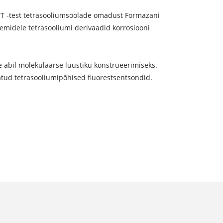
TT -test tetrasooliumsoolade omadust Formazani
eemidele tetrasooliumi derivaadid korrosiooni
e abil molekulaarse luustiku konstrueerimiseks.
tatud tetrasooliumipõhised fluorestsentsondid.