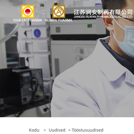
Kodu
>
Uudised
>
Tööstusuudised