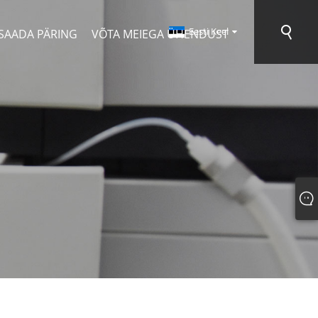
Eesti Keel
SAADA PÄRING
VÕTA MEIEGA ÜHENDUST