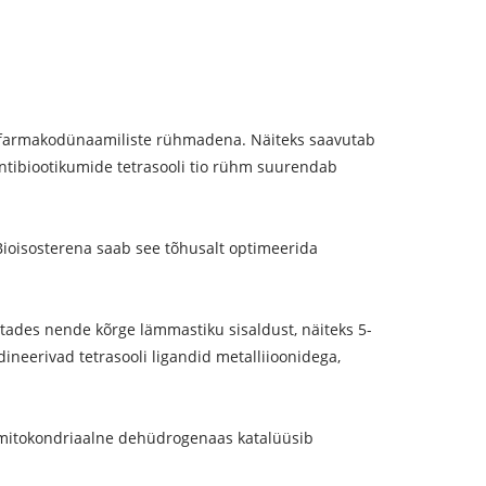
e farmakodünaamiliste rühmadena. Näiteks saavutab
 antibiootikumide tetrasooli tio rühm suurendab
Bioisosterena saab see tõhusalt optimeerida
tades nende kõrge lämmastiku sisaldust, näiteks 5-
ineerivad tetrasooli ligandid metalliioonidega,
 mitokondriaalne dehüdrogenaas katalüüsib