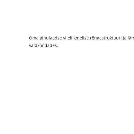
Oma ainulaadse viieliikmelise rõngastruktuuri ja l
valdkondades.