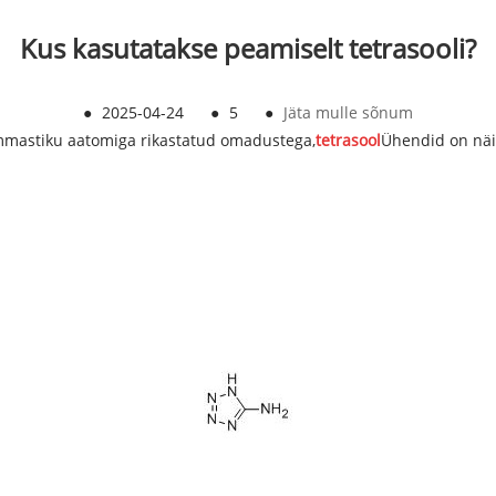
Kus kasutatakse peamiselt tetrasooli?
●
2025-04-24
●
5
●
Jäta mulle sõnum
ämmastiku aatomiga rikastatud omadustega,
tetrasool
Ühendid on näi