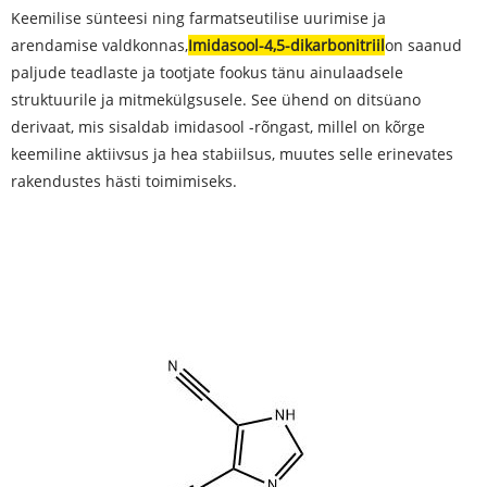
Keemilise sünteesi ning farmatseutilise uurimise ja
arendamise valdkonnas,
Imidasool-4,5-dikarbonitriil
on saanud
paljude teadlaste ja tootjate fookus tänu ainulaadsele
struktuurile ja mitmekülgsusele. See ühend on ditsüano
derivaat, mis sisaldab imidasool -rõngast, millel on kõrge
keemiline aktiivsus ja hea stabiilsus, muutes selle erinevates
rakendustes hästi toimimiseks.