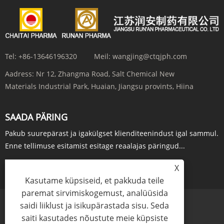
Tel:
+86-13646196320
Meil:
wangjing@ctqjph.com
Aadress:
Nr 12, Zhangma Road, Salt Chemical New
Materials Industrial Park, Huaian, Jiangsu provints, Hiina
SAADA PÄRING
Pakub suurepärast ja igakülgset klienditeenindust igal sammul.
Enne tellimuse esitamist esitage reaalajas päringud...
PÄRING KOHE
X
Kasutame küpsiseid, et pakkuda teile
paremat sirvimiskogemust, analüüsida
saidi liiklust ja isikupärastada sisu. Seda
Links
Sitemap
RSS
XML
Privaatsuspoliitika
saiti kasutades nõustute meie küpsiste