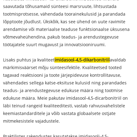
saavutada tõhusamaid sünteesi marsruute, lihtsustada
tootmisprotsesse, vähendada toorainekulusid ja parandada
lõpptoote jõudlust. Ükskõik, kas see ühend on uute ravimite
arendamise või materiaalse teaduse funktsionaalse üksusena
võtmevaheühendina, pakub teadus- ja arendustegevuse
töötajatele suurt mugavust ja innovatsiooniruumi.
Lisaks puhtus ja kvaliteet
Imidasool-4,5-dikarbonitriil
avaldab
märkimisväärset mõju sünteesifektile. Kvaliteetsed tooted
tagavad reaktsiooni ja toote järjepidevuse kontrollitavuse,
vähendades sellega katse-eksituse kulusid ning parandades
teadus- ja arendustegevuse edukuse määra ning tootmise
edukuse määra. Meie pakutav imidasool-4,5-dicarbonitriil on
läbi teinud rangeid kvaliteeditesti, vastab rahvusvahelistele
keemiastandarditele ja võib vastata globaalsete ostjate
mitmekesistele vajadustele.
Praktilistes rakendustes kasutatakse imidasooli-4,5-