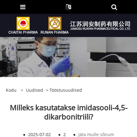
Kodu
>
Uudised
>
Tööstusuudised
Milleks kasutatakse imidasooli-4,5-
dikarbonitriili?
●
2025-07-02
●
2
●
Jäta mulle sõnum