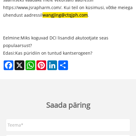
https://www.jsrapharm.com/. Kui teil on küsimusi, võtke meiega
ühendust aadressil
wangjing@ctqjph.com
.
Eelmine:
Miks koguvad DCI lisandid akutootjate seas
populaarsust?
Edasi:
Kas püridiin on tuntud kantserogeen?
Facebook
X
WhatsApp
Pinterest
LinkedIn
Share
Saada päring