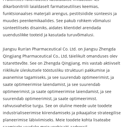
dikarbonitriili laialdaselt farmatseutilises keemias,
funktsionaalses materjali arengus, pestitsiidide sünteesis ja
muudes peenkemikaalides. See pakub rohkem võimalusi
sünteetiliseks disainiks, aidates klientidel arendada
uuenduslikke tooteid ja kasutada turuvõimalusi.
Jiangsu Run'an Pharmaceutical Co. Ltd. on Jiangsu Zhengda
Qingjiang Pharmaceutical Co., Ltd, täielikult omanduses olev
tütarettevõte. See on Zhengda Qingjiang, mis vastab aktiivselt
riiklikule üleskutsele tööstusliku struktuuri pakkumise ja
avanemise tagamiseks, ja see suurendab optimeerimist, ja
saate optimeerimise laiendamist, ja see suurendab
optimeerimist, ja saate optimeerimise laiendamist, ja see
suurendab optimeerimist, ja saate optimeerimist.
rahvusvahelise turgu. See on oluline meede uute toodete
industrialiseerimise kiirendamiseks ja pikaajalise strateegilise
planeerimise läbiviimiseks. Meie toodete kohta lisateabe
saamiseks vaadake meie veebisaiti aadressil