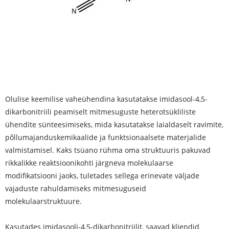
Olulise keemilise vaheühendina kasutatakse imidasool-4,5-
dikarbonitriili peamiselt mitmesuguste heterotsükliliste
ühendite sünteesimiseks, mida kasutatakse laialdaselt ravimite,
põllumajanduskemikaalide ja funktsionaalsete materjalide
valmistamisel. Kaks tsüano rühma oma struktuuris pakuvad
rikkalikke reaktsioonikohti järgneva molekulaarse
modifikatsiooni jaoks, tuletades sellega erinevate väljade
vajaduste rahuldamiseks mitmesuguseid
molekulaarstruktuure.
Kasutades imidasooli-4,5-dikarbonitriilit, saavad kliendid