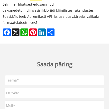
Eelmine:
Hiljutised edusammud
deksmedetomidiinvesinikkloriidi kliinilistes rakendustes
Edasi:
Mis teeb Apremilasti API -ks usaldusväärseks valikuks
farmaatsiatootmises?
Facebook
X
WhatsApp
Pinterest
LinkedIn
Share
Saada päring