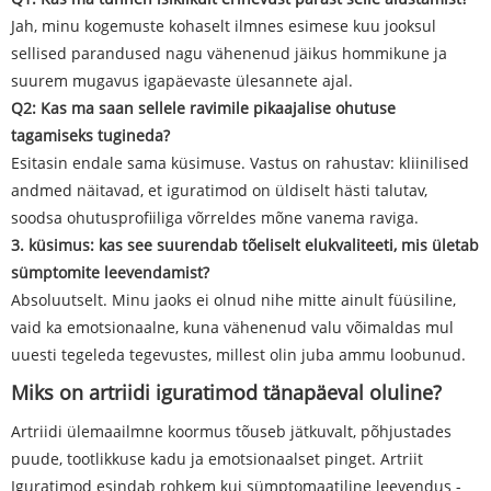
Jah, minu kogemuste kohaselt ilmnes esimese kuu jooksul
sellised parandused nagu vähenenud jäikus hommikune ja
suurem mugavus igapäevaste ülesannete ajal.
Q2: Kas ma saan sellele ravimile pikaajalise ohutuse
tagamiseks tugineda?
Esitasin endale sama küsimuse. Vastus on rahustav: kliinilised
andmed näitavad, et iguratimod on üldiselt hästi talutav,
soodsa ohutusprofiiliga võrreldes mõne vanema raviga.
3. küsimus: kas see suurendab tõeliselt elukvaliteeti, mis ületab
sümptomite leevendamist?
Absoluutselt. Minu jaoks ei olnud nihe mitte ainult füüsiline,
vaid ka emotsionaalne, kuna vähenenud valu võimaldas mul
uuesti tegeleda tegevustes, millest olin juba ammu loobunud.
Miks on artriidi iguratimod tänapäeval oluline?
Artriidi ülemaailmne koormus tõuseb jätkuvalt, põhjustades
puude, tootlikkuse kadu ja emotsionaalset pinget. Artriit
Iguratimod esindab rohkem kui sümptomaatiline leevendus -