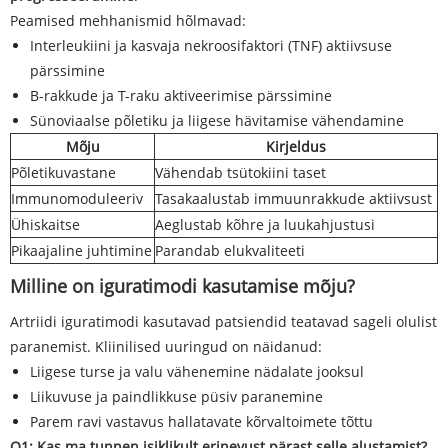
Peamised mehhanismid hõlmavad:
Interleukiini ja kasvaja nekroosifaktori (TNF) aktiivsuse
pärssimine
B-rakkude ja T-raku aktiveerimise pärssimine
Sünoviaalse põletiku ja liigese hävitamise vähendamine
Mõju
Kirjeldus
Põletikuvastane
Vähendab tsütokiini taset
Immunomoduleeriv
Tasakaalustab immuunrakkude aktiivsust
Ühiskaitse
Aeglustab kõhre ja luukahjustusi
Pikaajaline juhtimine
Parandab elukvaliteeti
Milline on iguratimodi kasutamise mõju?
Artriidi iguratimodi kasutavad patsiendid teatavad sageli olulist
paranemist. Kliinilised uuringud on näidanud:
Liigese turse ja valu vähenemine nädalate jooksul
Liikuvuse ja paindlikkuse püsiv paranemine
Parem ravi vastavus hallatavate kõrvaltoimete tõttu
Q1: Kas ma tunnen isiklikult erinevust pärast selle alustamist?