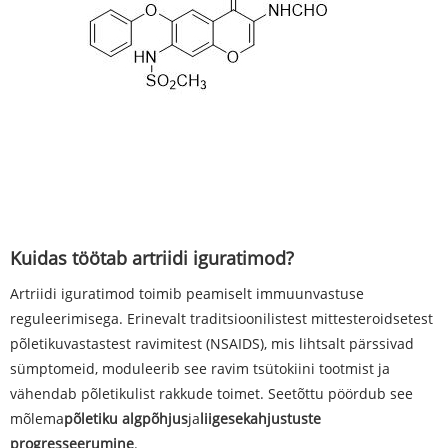
Kuidas töötab artriidi iguratimod?
Artriidi iguratimod toimib peamiselt immuunvastuse
reguleerimisega. Erinevalt traditsioonilistest mittesteroidsetest
põletikuvastastest ravimitest (NSAIDS), mis lihtsalt pärssivad
sümptomeid, moduleerib see ravim tsütokiini tootmist ja
vähendab põletikulist rakkude toimet. Seetõttu pöördub see
mõlema
põletiku algpõhjus
ja
liigesekahjustuste
progresseerumine
.