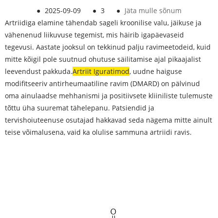
●
2025-09-09
●
3
●
Jäta mulle sõnum
Artriidiga elamine tähendab sageli kroonilise valu, jäikuse ja
vähenenud liikuvuse tegemist, mis häirib igapäevaseid
tegevusi. Aastate jooksul on tekkinud palju ravimeetodeid, kuid
mitte kõigil pole suutnud ohutuse säilitamise ajal pikaajalist
leevendust pakkuda.
Artriit Iguratimod
, uudne haiguse
modifitseeriv antirheumaatiline ravim (DMARD) on pälvinud
oma ainulaadse mehhanismi ja positiivsete kliiniliste tulemuste
tõttu üha suuremat tähelepanu. Patsiendid ja
tervishoiuteenuse osutajad hakkavad seda nägema mitte ainult
teise võimalusena, vaid ka olulise sammuna artriidi ravis.