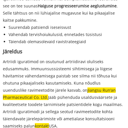
see on tee suunas
Haiguse progresseerumise aeglustumine
.
Selle tähtsus on nii lühiajalise mugavuse kui ka pikaajalise
kaitse pakkumine.
Suurendab patsiendi iseseisvust
Vähendab tervishoiukulusid, ennetades tüsistusi
Täiendab olemasolevaid ravistrateegiaid
Järeldus
Artriidi iguratimod on osutunud artriidiravi oluliseks
edusammuks. Immuunsussüsteemi sihtimisega ja liigese
hävitamise vähendamisega paistab see silma nii tõhusa kui
ohutuna pikaajaliseks kasutamiseks. Kuna nõudlus
uuenduslike ravimeetodite järele kasvab, on
Jiangsu Run'an
Pharmaceutical Co. Ltd.
Jääb pühenduda usaldusväärsete ja
kvaliteetsete toodete tarnimisele patsientidele kogu maailmas.
Artriidi iguratimodi ja sellega seotud ravimeetodite kohta
täiendavate järelepärimiste või ametialase konsultatsiooni
saamiseks palun
kontakt
USA.