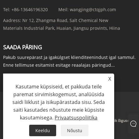
Tel:
+86-13646196320
Meil:
wangjing@ctqjph.com
Aadress:
Nr 12, Zhangma Road, Salt Chemical New
Materials Industrial Park, Huaian, Jiangsu provints, Hiina
SAADA PÄRING
Pakub suurepärast ja igakülgset klienditeenindust igal sammul.
Enne tellimuse esitamist esitage reaalajas päringud...
PÄRING KOHE
X
Kasutame küpsiseid, et pakkuda teile
paremat sirvimiskogemust, analüüsida
saidi liiklust ja isikupärastada sisu. Seda
Links
Sitemap
RSS
XML
Privaatsuspoliitika
saiti kasutades nõustute meie küpsiste
kasutamisega.
Privaatsuspoliitika
Autoriõigus © 2024 Jiangsu Run'an Pharmaceutical Co. Ltd. Kõik õigused
kaitstud.
Keeldu
Nõustu