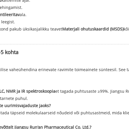
d
käitlemise ajal.
sehingamist.
entileeritav
ala.
leegist.
kond pakub üksikasjalikku teavet
Materjali ohutuskaardid (MSDS)
kõ
5 kohta
lise vaheühendina erinevate ravimite toimeainete sünteesil. See t
LC, NMR ja IR spektroskoopia
et tagada puhtusaste ≥99%. Jiangsu Ru
 tarnete puhul.
e uurimisvajaduste jaoks?
itada täpseid molekulaarseid nõudeid või puhtusastmeid, mida klie
võttelt Jiangsu Run'an Pharmaceutical Co. Ltd.?