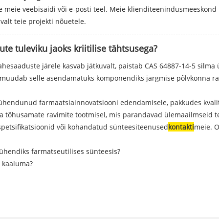
meie veebisaidi või e-posti teel. Meie klienditeenindusmeeskond p
alt teie projekti nõuetele.
e tuleviku jaoks kriitilise tähtsusega?
hesaaduste järele kasvab jätkuvalt, paistab CAS 64887-14-5 silma
il muudab selle asendamatuks komponendiks järgmise põlvkonna ravi
ühendunud farmaatsiainnovatsiooni edendamisele, pakkudes kvali
 ja tõhusamate ravimite tootmisel, mis parandavad ülemaailmseid t
 spetsifikatsioonid või kohandatud sünteesiteenused
kontakti
meie. O
ühendiks farmatseutilises sünteesis?
a kaaluma?