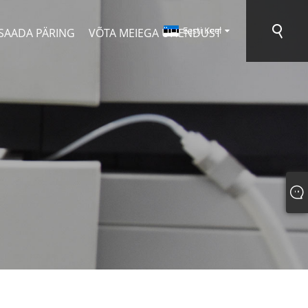
Eesti Keel
SAADA PÄRING
VÕTA MEIEGA ÜHENDUST