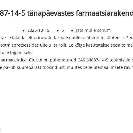
7-14-5 tänapäevastes farmaatsiarakendu
●
2025-10-15
●
6
●
Jäta mulle sõnum
takse laialdaselt erinevate farmatseutiliste ühendite sünteesil. S
otmisprotsessides üliolulist rolli. Eelkõige kasutatakse seda toimea
hutuse tagamiseks.
harmaceutical Co. Ltd.
on pühendunud CAS 64887-14-5 tootmisele ra
e pakub suurepärast töökindlust, muutes selle ülemaailmsete ravim