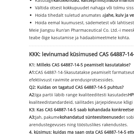
Kasutage
kaitsekindad
,
kaitseprillid
ja
laborimantli
Vältida otsest kokkupuudet nahaga või tolmu sis
Hoida tihedalt suletud anumates a
jahe, kuiv ja v
Hoida eemal kuumusest, sädemetest või lahtisest 
Meie Jiangsu Run'an Pharmaceutical Co. Ltd.-i mees
teabe õige kasutamise ja hädaabimeetmete kohta.
KKK: levinumad küsimused CAS 64887-14-
K1: Milleks CAS 64887-14-5 peamiselt kasutatakse?
A1:
CAS 64887-14-5kasutatakse peamiselt farmatseuti
efektiivsust ravimite arendusprotsessides.
Q2: Kuidas on tagatud CAS 64887-14-5 puhtus?
A2:
Iga partii läbib range kvaliteeditesti kasutades
HP
kvaliteedistandardeid, säilitades järjepidevuse kõigi
K3: Kas CAS 64887-14-5 saab kohandada konkreetset
A3:
Jah, pakume
kohandatud sünteesiteenused
et sob
arendustegevuses ning tööstuslikes rakendustes.
4. küsimus: kuidas ma saan osta CAS 64887-14-5 ette