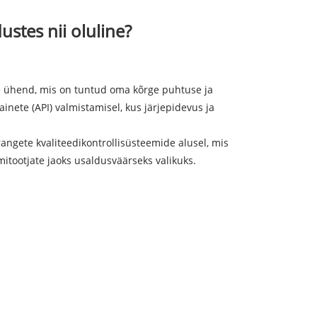
stes nii oluline?
ee ühend, mis on tuntud oma kõrge puhtuse ja
inete (API) valmistamisel, kus järjepidevus ja
ngete kvaliteedikontrollisüsteemide alusel, mis
itootjate jaoks usaldusväärseks valikuks.