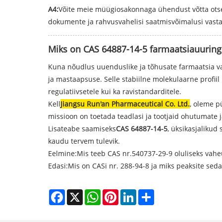
A4:
Võite meie müügiosakonnaga ühendust võtta otse 
dokumente ja rahvusvahelisi saatmisvõimalusi vastav
Miks on CAS 64887-14-5 farmaatsiauuringut
Kuna nõudlus uuenduslike ja tõhusate farmaatsia va
ja mastaapsuse. Selle stabiilne molekulaarne profi
regulatiivsetele kui ka ravistandarditele.
Kell
Jiangsu Run'an Pharmaceutical Co. Ltd.
, oleme p
missioon on toetada teadlasi ja tootjaid ohutumate
Lisateabe saamiseks
CAS 64887-14-5
, üksikasjalikud
kaudu tervem tulevik.
Eelmine:
Mis teeb CAS nr.540737-29-9 oluliseks vahe
Edasi:
Mis on CASi nr. 288-94-8 ja miks peaksite sed
Facebook
X
WhatsApp
Pinterest
LinkedIn
Share