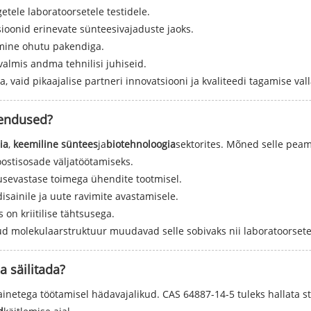
getele laboratoorsetele testidele.
ioonid erinevate sünteesivajaduste jaoks.
mine ohutu pakendiga.
almis andma tehnilisi juhiseid.
, vaid pikaajalise partneri innovatsiooni ja kvaliteedi tagamise vall
kendused?
ia
,
keemiline süntees
ja
biotehnoloogia
sektorites. Mõned selle pea
oostisosade väljatöötamiseks.
rusevastase toimega ühendite tootmisel.
sainile ja uute ravimite avastamisele.
s on kriitilise tähtsusega.
etud molekulaarstruktuur muudavad selle sobivaks nii laboratoorset
a säilitada?
netega töötamisel hädavajalikud. CAS 64887-14-5 tuleks hallata st