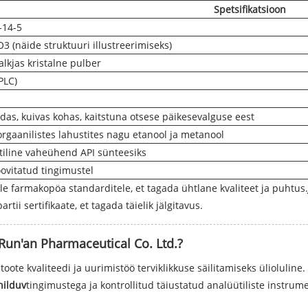
Spetsifikatsioon
-14-5
 (näide struktuuri illustreerimiseks)
alkjas kristalne pulber
PLC)
das, kuivas kohas, kaitstuna otsese päikesevalguse eest
rgaanilistes lahustites nagu etanool ja metanool
iline vaheühend API sünteesiks
ovitatud tingimustel
ele farmakopöa standarditele, et tagada ühtlane kvaliteet ja puhtus.
tii sertifikaate, et tagada täielik jälgitavus.
 Run'an Pharmaceutical Co. Ltd.?
oote kvaliteedi ja uurimistöö terviklikkuse säilitamiseks ülioluline. 
ilduv
tingimustega ja kontrollitud täiustatud analüütiliste instrum