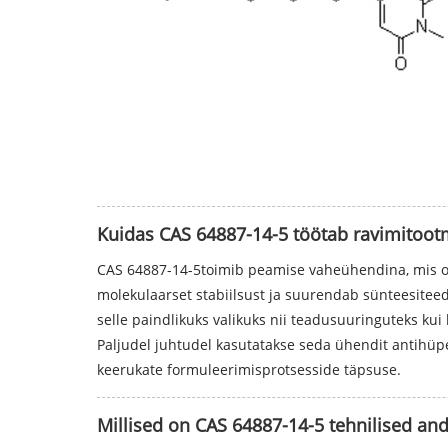
Kuidas CAS 64887-14-5 töötab ravimitoot
CAS 64887-14-5toimib peamise vaheühendina, mis os
molekulaarset stabiilsust ja suurendab sünteesitee
selle paindlikuks valikuks nii teadusuuringuteks kui
Paljudel juhtudel kasutatakse seda ühendit antihüper
keerukate formuleerimisprotsesside täpsuse.
Millised on CAS 64887-14-5 tehnilised a