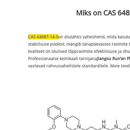
Miks on CAS 6488
CAS 64887-14-5
on elutähtis vaheühend, mida kasuta
stabiilsuse poolest, mängib tänapäevastes ravimite to
kvaliteet on olulised lõppravimite efektiivsuse ja o
Professionaalse kemikaali tarnijana
Jiangsu Run'an P
vastavad rahvusvahelistele standarditele. Meie tood