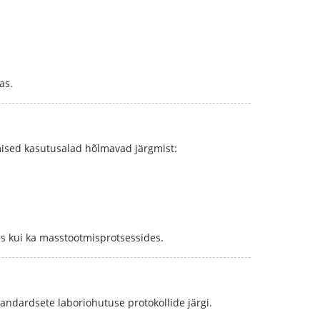
as.
mised kasutusalad hõlmavad järgmist:
es kui ka masstootmisprotsessides.
andardsete laboriohutuse protokollide järgi.