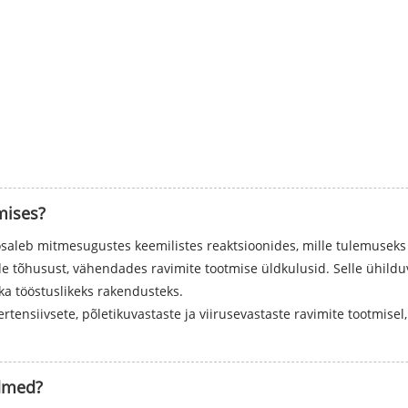
mises?
aleb mitmesugustes keemilistes reaktsioonides, mille tulemuseks
de tõhusust, vähendades ravimite tootmise üldkulusid. Selle ühild
 ka tööstuslikeks rakendusteks.
tensiivsete, põletikuvastaste ja viirusevastaste ravimite tootmisel
ndmed?