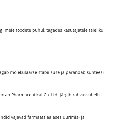
igi meie toodete puhul, tagades kasutajatele täieliku
agab molekulaarse stabiilsuse ja parandab sünteesi
n'an Pharmaceutical Co. Ltd. järgib rahvusvahelisi
ndid vajavad farmaatsiaalases uurimis- ja