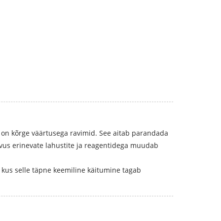
 on kõrge väärtusega ravimid. See aitab parandada
uvus erinevate lahustite ja reagentidega muudab
, kus selle täpne keemiline käitumine tagab