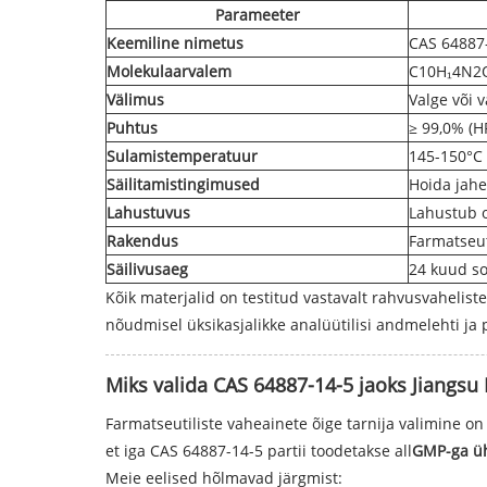
Parameeter
Keemiline nimetus
CAS 64887
Molekulaarvalem
C10H₁4N2O3
Välimus
Valge või v
Puhtus
≥ 99,0% (H
Sulamistemperatuur
145-150°C
Säilitamistingimused
Hoida jahe
Lahustuvus
Lahustub o
Rakendus
Farmatseut
Säilivusaeg
24 kuud so
Kõik materjalid on testitud vastavalt rahvusvahelist
nõudmisel üksikasjalikke analüütilisi andmelehti ja par
Miks valida CAS 64887-14-5 jaoks Jiangsu
Farmatseutiliste vaheainete õige tarnija valimine on t
et iga CAS 64887-14-5 partii toodetakse all
GMP-ga üh
Meie eelised hõlmavad järgmist: