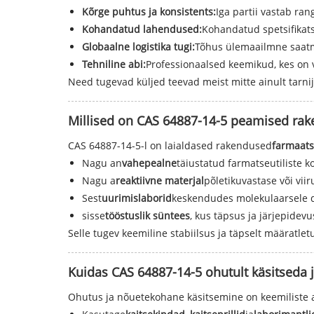
Kõrge puhtus ja konsistents:
Iga partii vastab ran
Kohandatud lahendused:
Kohandatud spetsifikats
Globaalne logistika tugi:
Tõhus ülemaailmne saat
Tehniline abi:
Professionaalsed keemikud, kes on v
Need tugevad küljed teevad meist mitte ainult tarnija
Millised on CAS 64887-14-5 peamised ra
CAS 64887-14-5-l on laialdased rakendused
farmaats
Nagu an
vahepealne
täiustatud farmatseutiliste k
Nagu a
reaktiivne materjal
põletikuvastase või vii
Sest
uurimislaborid
keskendudes molekulaarsele di
sisse
tööstuslik süntees
, kus täpsus ja järjepidevu
Selle tugev keemiline stabiilsus ja täpselt määratl
Kuidas CAS 64887-14-5 ohutult käsitseda j
Ohutus ja nõuetekohane käsitsemine on keemiliste ai