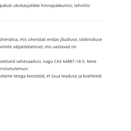
akub üksikasjalikke hinnapakkumisi, tehnilisi
 ühendina, mis ühendab endas jõudluse, töökindluse
mite väljatöötamisel, mis vastavad nii
teetseid vahesaadusi, nagu CAS 64887-14-5. Meie
ervisetulemusi.
otame teiega koostööd, et luua teaduse ja kvaliteedi