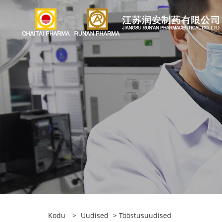
Kodu
>
Uudised
>
Tööstusuudised