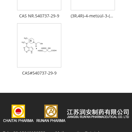
CAS NR.540737-29-9
(3R,4R)-4-metüül-3-(metüül-7H-pürrolo[2,3-d]pürimidiin-4-üülamino)-b-okso-1-piperidiinpropaannitriil: 2-hüdroksü-1,2,3- propaantrikarboksülaat
CAS#540737-29-9