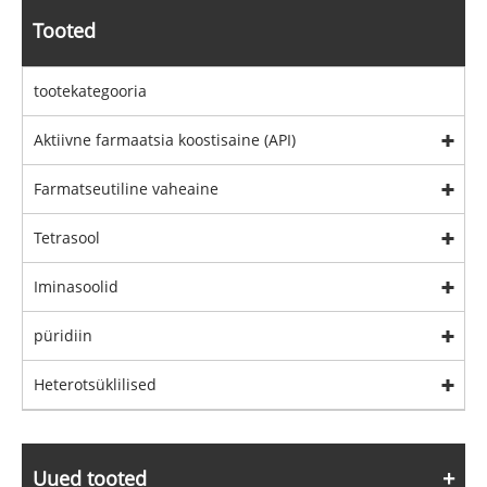
Tooted
tootekategooria
Aktiivne farmaatsia koostisaine (API)
Farmatseutiline vaheaine
Tetrasool
Iminasoolid
püridiin
Heterotsüklilised
Uued tooted