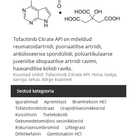
Tofacitinib Citrate API on mõeldud
reumatoidartriidi, psoriaatilise artriidi,
anküloseeriva spondüliidi, polüartikulaarse
juveniilse idiopaatilise artriidi ravimi,
haavandilise koliidi raviks.
Kuumad sildid: Tofacitinib Citrate API, Hiina, tootja,
tarnija, tehas, kõrge kvaliteet
Seotud kategooria
Iguratimod
Apremilast
Bromheksiin HCl
Tofatsitiniibtsitraat
Urapidiilvesinikkloriid
Küüslitsiin
Tselekoksiib
Deksmedetomidiini vesinikkloriid
Rokurooniumbromiid
Lifitegrast
Difelikefaliin
Gemtsitabiin HCl