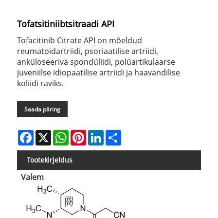
Tofatsitiniibtsitraadi API
Tofacitinib Citrate API on mõeldud
reumatoidartriidi, psoriaatilise artriidi,
anküloseeriva spondüliidi, polüartikulaarse
juveniilse idiopaatilise artriidi ja haavandilise
koliidi raviks.
Saada päring
Facebook
X
WhatsApp
Pinterest
LinkedIn
Share
Tootekirjeldus
Valem