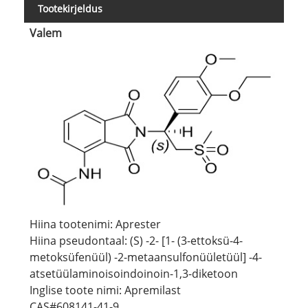
Tootekirjeldus
Valem
Hiina tootenimi: Aprester
Hiina pseudontaal: (S) -2- [1- (3-ettoksü-4-
metoksüfenüül) -2-metaansulfonüületüül] -4-
atsetüülaminoisoindoinoin-1,3-diketoon
Inglise toote nimi: Apremilast
CAS#608141-41-9