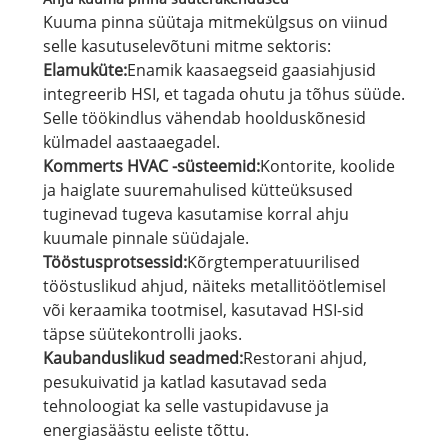
Kuuma pinna süütaja mitmekülgsus on viinud
selle kasutuselevõtuni mitme sektoris:
Elamuküte:
Enamik kaasaegseid gaasiahjusid
integreerib HSI, et tagada ohutu ja tõhus süüde.
Selle töökindlus vähendab hoolduskõnesid
külmadel aastaaegadel.
Kommerts HVAC -süsteemid:
Kontorite, koolide
ja haiglate suuremahulised kütteüksused
tuginevad tugeva kasutamise korral ahju
kuumale pinnale süüdajale.
Tööstusprotsessid:
Kõrgtemperatuurilised
tööstuslikud ahjud, näiteks metallitöötlemisel
või keraamika tootmisel, kasutavad HSI-sid
täpse süütekontrolli jaoks.
Kaubanduslikud seadmed:
Restorani ahjud,
pesukuivatid ja katlad kasutavad seda
tehnoloogiat ka selle vastupidavuse ja
energiasäästu eeliste tõttu.