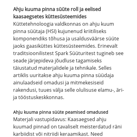
Ahju kuuma pinna süüte roll ja eelised
kaasaegsetes küttesüsteemides
Küttetehnoloogia valdkonnas on ahju kuum
pinna süütaja (HSI) kujunenud kriitiliseks
komponendiks tõhusa ja usaldusväärse süüte
jaoks gaasiküttes küttesüsteemides. Erinevalt
traditsioonilistest Spark Süüturitest tugineb see
seade järjepideva jõudluse tagamiseks
täiustatud materjalidele ja tehnikale. Selles
artiklis uuritakse ahju kuuma pinna süüdaja
ainulaadseid omadusi ja mitmekesiseid
rakendusi, tuues välja selle olulisuse elamu-, äri-
ja tööstuskeskkonnas.
Ahju kuuma pinna süüte peamised omadused
Materjali vastupidavus: Kaasaegsed ahju
kuumad pinnad on tavaliselt meisterdatud räni
karbiidist või nitriidi keraamikast. Need