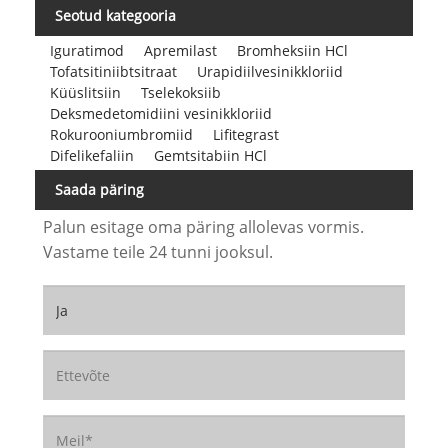
Seotud kategooria
Iguratimod
Apremilast
Bromheksiin HCl
Tofatsitiniibtsitraat
Urapidiilvesinikkloriid
Küüslitsiin
Tselekoksiib
Deksmedetomidiini vesinikkloriid
Rokurooniumbromiid
Lifitegrast
Difelikefaliin
Gemtsitabiin HCl
Saada päring
Palun esitage oma päring allolevas vormis.
Vastame teile 24 tunni jooksul.