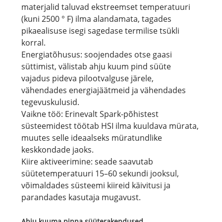
materjalid taluvad ekstreemset temperatuuri
(kuni 2500 ° F) ilma alandamata, tagades
pikaealisuse isegi sagedase termilise tsükli
korral.
Energiatõhusus: soojendades otse gaasi
süttimist, välistab ahju kuum pind süüte
vajadus pideva pilootvalguse järele,
vähendades energiajäätmeid ja vähendades
tegevuskulusid.
Vaikne töö: Erinevalt Spark-põhistest
süsteemidest töötab HSI ilma kuuldava mürata,
muutes selle ideaalseks müratundlike
keskkondade jaoks.
Kiire aktiveerimine: seade saavutab
süütetemperatuuri 15–60 sekundi jooksul,
võimaldades süsteemi kiireid käivitusi ja
parandades kasutaja mugavust.
Ahju kuuma pinna süüterakendused