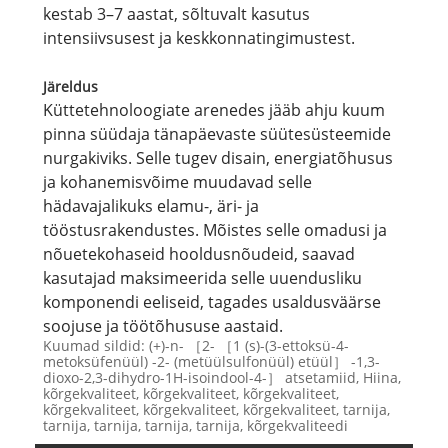
kestab 3–7 aastat, sõltuvalt kasutus
intensiivsusest ja keskkonnatingimustest.
Järeldus
Küttetehnoloogiate arenedes jääb ahju kuum
pinna süüdaja tänapäevaste süütesüsteemide
nurgakiviks. Selle tugev disain, energiatõhusus
ja kohanemisvõime muudavad selle
hädavajalikuks elamu-, äri- ja
tööstusrakendustes. Mõistes selle omadusi ja
nõuetekohaseid hooldusnõudeid, saavad
kasutajad maksimeerida selle uuendusliku
komponendi eeliseid, tagades usaldusväärse
soojuse ja töötõhususe aastaid.
Kuumad sildid: (+)-n- ［2- ［1 (s)-(3-ettoksü-4-
metoksüfenüül) -2- (metüülsulfonüül) etüül］ -1,3-
dioxo-2,3-dihydro-1H-isoindool-4-］ atsetamiid, Hiina,
kõrgekvaliteet, kõrgekvaliteet, kõrgekvaliteet,
kõrgekvaliteet, kõrgekvaliteet, kõrgekvaliteet, tarnija,
tarnija, tarnija, tarnija, tarnija, kõrgekvaliteedi