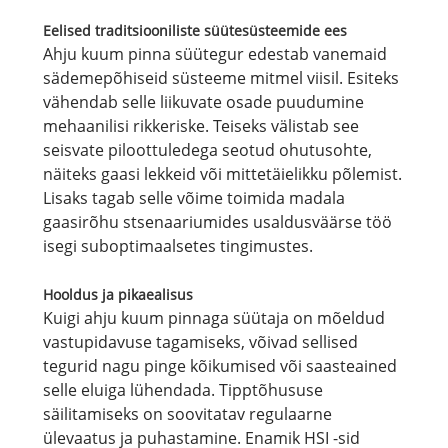
Eelised traditsiooniliste süütesüsteemide ees
Ahju kuum pinna süütegur edestab vanemaid
sädemepõhiseid süsteeme mitmel viisil. Esiteks
vähendab selle liikuvate osade puudumine
mehaanilisi rikkeriske. Teiseks välistab see
seisvate piloottuledega seotud ohutusohte,
näiteks gaasi lekkeid või mittetäielikku põlemist.
Lisaks tagab selle võime toimida madala
gaasirõhu stsenaariumides usaldusväärse töö
isegi suboptimaalsetes tingimustes.
Hooldus ja pikaealisus
Kuigi ahju kuum pinnaga süütaja on mõeldud
vastupidavuse tagamiseks, võivad sellised
tegurid nagu pinge kõikumised või saasteained
selle eluiga lühendada. Tipptõhususe
säilitamiseks on soovitatav regulaarne
ülevaatus ja puhastamine. Enamik HSI -sid