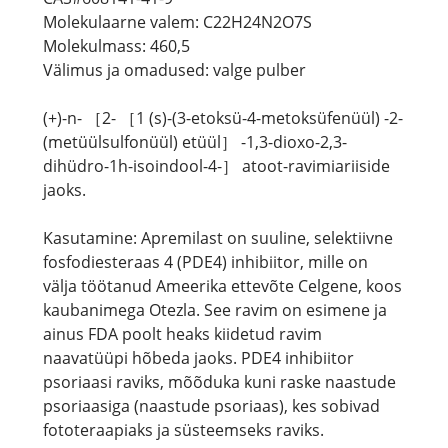
Molekulaarne valem: C22H24N2O7S
Molekulmass: 460,5
Välimus ja omadused: valge pulber
(+)-n- ［2- ［1 (s)-(3-etoksü-4-metoksüfenüül) -2-
(metüülsulfonüül) etüül］ -1,3-dioxo-2,3-
dihüdro-1h-isoindool-4-］ atoot-ravimiariiside
jaoks.
Kasutamine: Apremilast on suuline, selektiivne
fosfodiesteraas 4 (PDE4) inhibiitor, mille on
välja töötanud Ameerika ettevõte Celgene, koos
kaubanimega Otezla. See ravim on esimene ja
ainus FDA poolt heaks kiidetud ravim
naavatüüpi hõbeda jaoks. PDE4 inhibiitor
psoriaasi raviks, mõõduka kuni raske naastude
psoriaasiga (naastude psoriaas), kes sobivad
fototeraapiaks ja süsteemseks raviks.