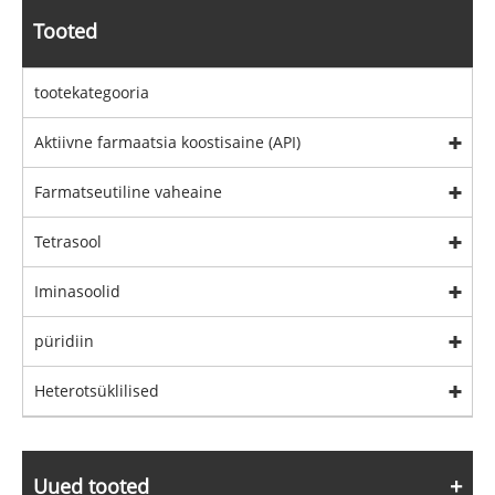
Tooted
tootekategooria
Aktiivne farmaatsia koostisaine (API)
Farmatseutiline vaheaine
Tetrasool
Iminasoolid
püridiin
Heterotsüklilised
Uued tooted