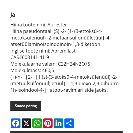
Ja
Hiina tootenimi: Aprester
Hiina pseudontaal: (S) -2- [1- (3-ettoksü-4-
metoksüfenüül) -2-metaansulfonüületüül] -4-
atsetüülaminoisoindoinoin-1,3-diketoon
Inglise toote nimi: Apremilast
CAS#608141-41-9
Molekulaarne valem: C22H24N2O7S
Molekulmass: 460,5
(+)-n- ［2- ［1 (s)-(3-etoksü-4-metoksüfenüül) -2-
(metüülsulfonüül) etüül］ -1,3-dioxo-2,3-dihüdro-
1h-isoindool-4-］ atoot-ravimiariiside jaoks.
Saada päring
Facebook
X
WhatsApp
Pinterest
LinkedIn
Share