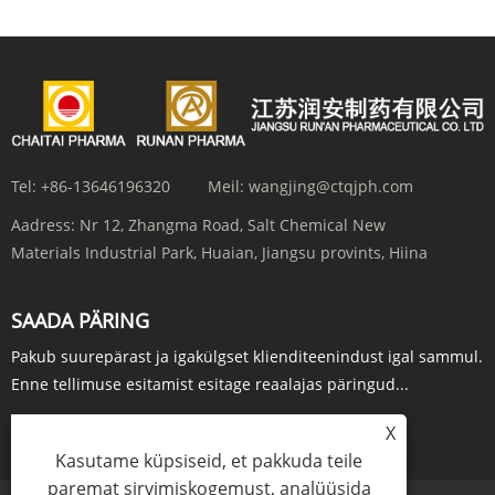
Tel:
+86-13646196320
Meil:
wangjing@ctqjph.com
Aadress:
Nr 12, Zhangma Road, Salt Chemical New
Materials Industrial Park, Huaian, Jiangsu provints, Hiina
SAADA PÄRING
Pakub suurepärast ja igakülgset klienditeenindust igal sammul.
Enne tellimuse esitamist esitage reaalajas päringud...
PÄRING KOHE
X
Kasutame küpsiseid, et pakkuda teile
paremat sirvimiskogemust, analüüsida