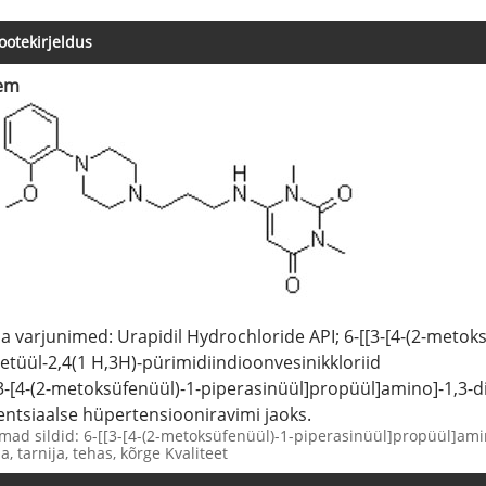
ootekirjeldus
em
na varjunimed: Urapidil Hydrochloride API; 6-[[3-[4-(2-meto
etüül-2,4(1 H,3H)-pürimidiindioonvesinikkloriid
[3-[4-(2-metoksüfenüül)-1-piperasinüül]propüül]amino]-1,3-
entsiaalse hüpertensiooniravimi jaoks.
ad sildid: 6-[[3-[4-(2-metoksüfenüül)-1-piperasinüül]propüül]amin
ja, tarnija, tehas, kõrge Kvaliteet