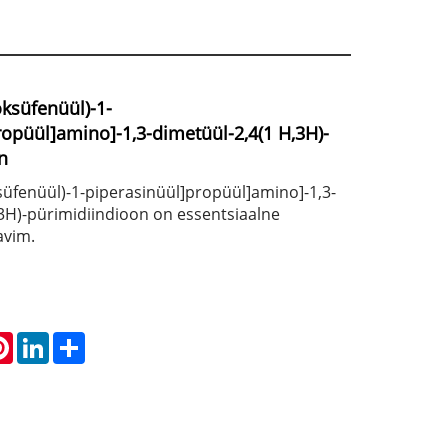
oksüfenüül)-1-
ropüül]amino]-1,3-dimetüül-2,4(1 H,3H)-
n
ksüfenüül)-1-piperasinüül]propüül]amino]-1,3-
3H)-pürimidiindioon on essentsiaalne
avim.
atsApp
Pinterest
LinkedIn
Share