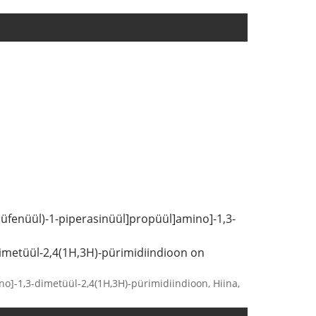
ksüfenüül)-1-piperasinüül]propüül]amino]-1,3-
dimetüül-2,4(1H,3H)-pürimidiindioon on
o]-1,3-dimetüül-2,4(1H,3H)-pürimidiindioon, Hiina,