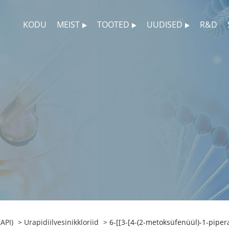
KODU
MEIST
TOOTED
UUDISED
R&D
API)
>
Urapidiilvesinikkloriid
> 6-[[3-[4-(2-metoksüfenüül)-1-piper