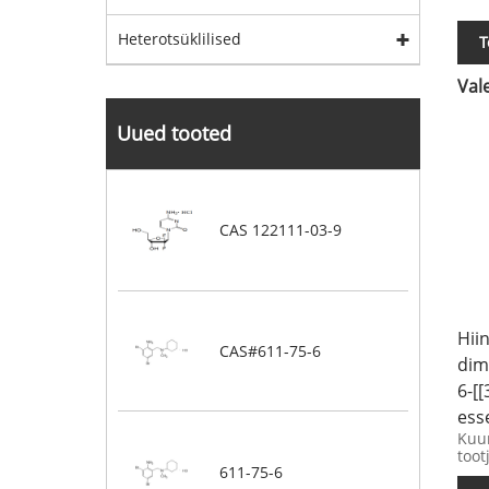
Heterotsüklilised
T
Val
Uued tooted
CAS 122111-03-9
Hii
CAS#611-75-6
dim
6-[
ess
Kuum
toot
611-75-6