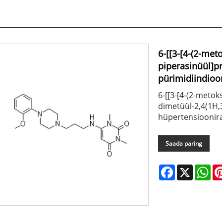
6-[[3-[4-(2-met
piperasinüül]p
pürimidiindioo
6-[[3-[4-(2-meto
dimetüül-2,4(1H,
hüpertensioonir
Saada päring
Facebook
X
Wh