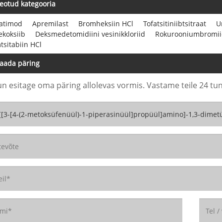
eotud kategooria
ratimod
Apremilast
Bromheksiin HCl
Tofatsitiniibtsitraat
U
ekoksiib
Deksmedetomidiini vesinikkloriid
Rokurooniumbromi
sitabiin HCl
aada päring
un esitage oma päring allolevas vormis. Vastame teile 24 tun