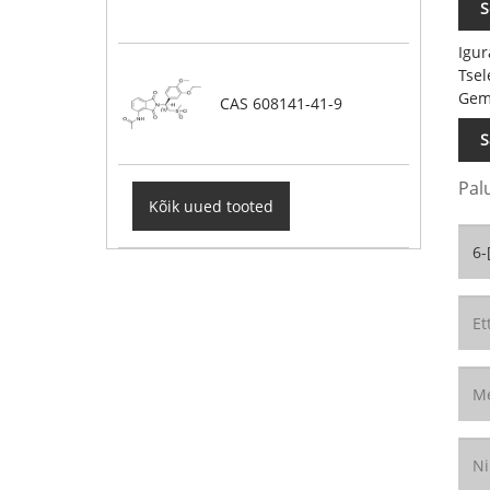
S
Igu
Tsel
Gemt
CAS 608141-41-9
S
Pal
Kõik uued tooted