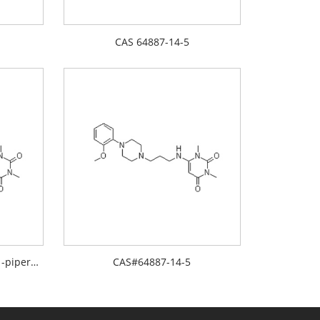
CAS 64887-14-5
6-[[3-[4-(2-metoksüfenüül)-1-piperasinüül]propüül]amino]-1,3-dimetüül-2,4(1 H,3H)-pürimidiindioonvesinikkloriid
CAS#64887-14-5