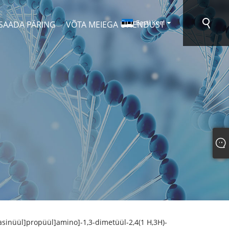
Eesti Keel
SAADA PÄRING
VÕTA MEIEGA ÜHENDUST
asinüül]propüül]amino]-1,3-dimetüül-2,4(1 H,3H)-