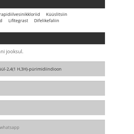
rapidiilvesinikkloriid
Küüslitsiin
id
Lifitegrast
Difelikefaliin
ni jooksul.