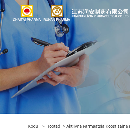
Kodu
>
Tooted
>
Aktiivne Farmaatsia Koostisaine (