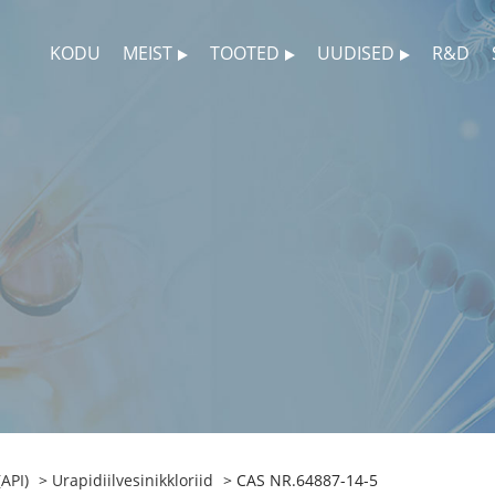
KODU
MEIST
TOOTED
UUDISED
R&D
API)
>
Urapidiilvesinikkloriid
> CAS NR.64887-14-5