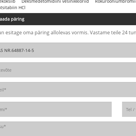
ekoksiib
Deksmedetomidiini vesinikkloriid
Rokurooniumbromi
sitabiin HCl
aada päring
un esitage oma päring allolevas vormis. Vastame teile 24 tun