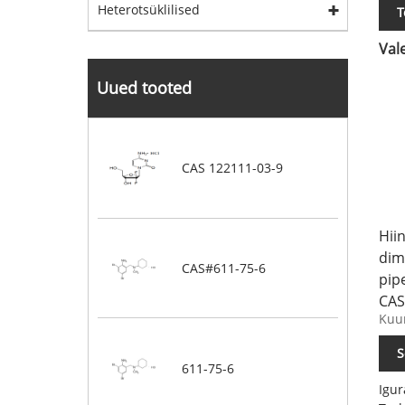
Heterotsüklilised
T
Val
Uued tooted
CAS 122111-03-9
Hii
dim
CAS#611-75-6
pip
CAS
Kuum
S
611-75-6
Igu