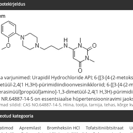
ootekirjeldus
em
na varjunimed: Urapidil Hydrochloride API; 6-[[3-[4-(2-meto
etüül-2,4(1 H,3H)-pürimidiindioonvesinikkloriid; 6-[[3-[4-(2-
erasinüül]propüül]amino]-1,3-dimetüül-2,4(1 H,3H)-pürimid
 NR.64887-14-5 on essentsiaalse hüpertensiooniravimi jaok
ad sildid: CAS NO.64887-14-5, Hiina, tootja, tarnija, tehas, kõrge kv
eotud kategooria
ratimod
Apremilast
Bromheksiin HCl
Tofatsitiniibtsitraat
U