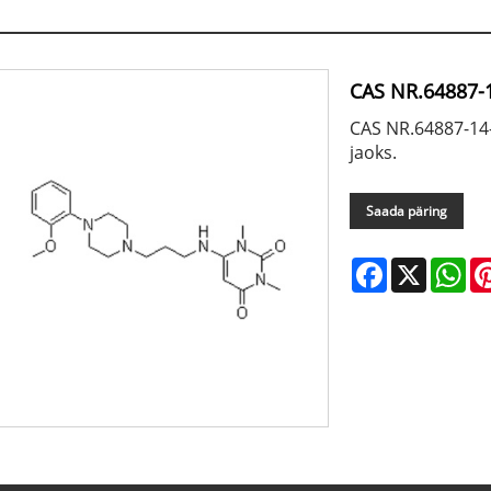
CAS NR.64887-
CAS NR.64887-14-
jaoks.
Saada päring
Facebook
X
Wh