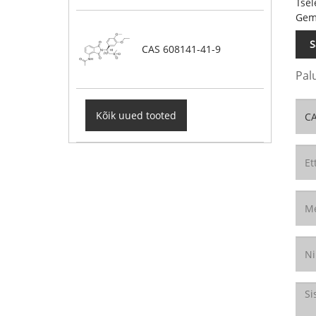
Tsel
Gemt
S
CAS 608141-41-9
Pal
Kõik uued tooted