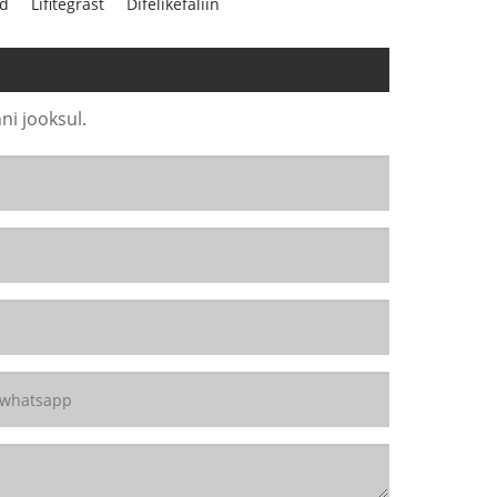
id
Lifitegrast
Difelikefaliin
ni jooksul.