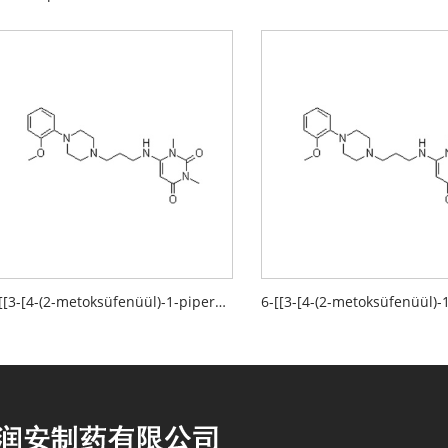
6-[[3-[4-(2-metoksüfenüül)-1-piperasinüül]propüül]amino]-1,3-dimetüül-2,4(1 H,3H)-pürimidiindioonvesinikkloriid