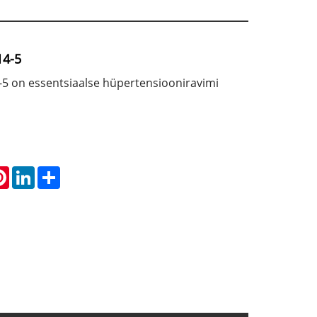
14-5
5 on essentsiaalse hüpertensiooniravimi
atsApp
Pinterest
LinkedIn
Share