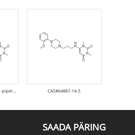
6-[[3-[4-(2-metoksüfenüül)-1-piperasinüül]propüül]amino]-1,3-dimetüül-2,4(1 H,3H)-pürimidiindioon
CAS#64887-14-5
SAADA PÄRING