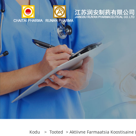
Kodu
>
Tooted
>
Aktiivne Farmaatsia Koostisaine (