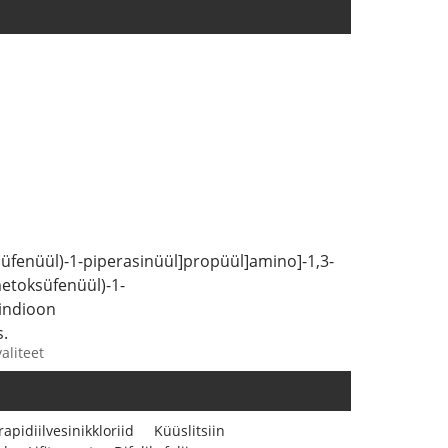
ksüfenüül)-1-piperasinüül]propüül]amino]-1,3-
metoksüfenüül)-1-
iindioon
s.
aliteet
rapidiilvesinikkloriid
Küüslitsiin