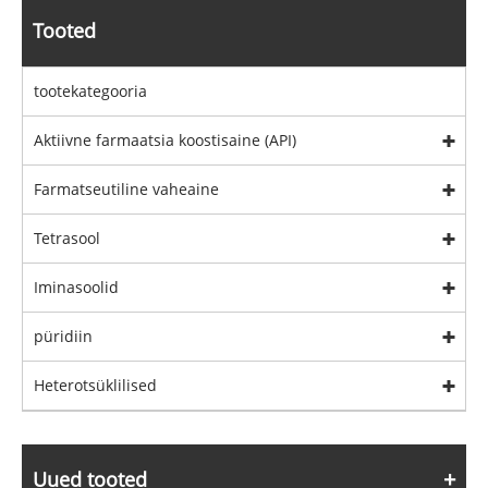
Tooted
tootekategooria
Aktiivne farmaatsia koostisaine (API)
Farmatseutiline vaheaine
Tetrasool
Iminasoolid
püridiin
Heterotsüklilised
Uued tooted