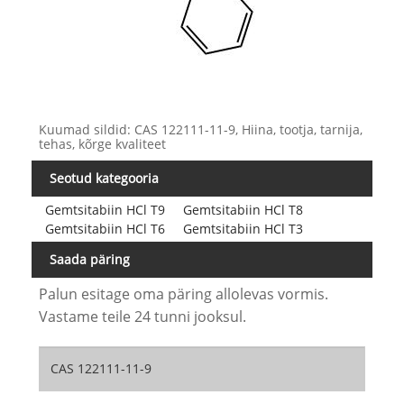
Kuumad sildid: CAS 122111-11-9, Hiina, tootja, tarnija,
tehas, kõrge kvaliteet
Seotud kategooria
Gemtsitabiin HCl T9
Gemtsitabiin HCl T8
Gemtsitabiin HCl T6
Gemtsitabiin HCl T3
Saada päring
Palun esitage oma päring allolevas vormis.
Vastame teile 24 tunni jooksul.