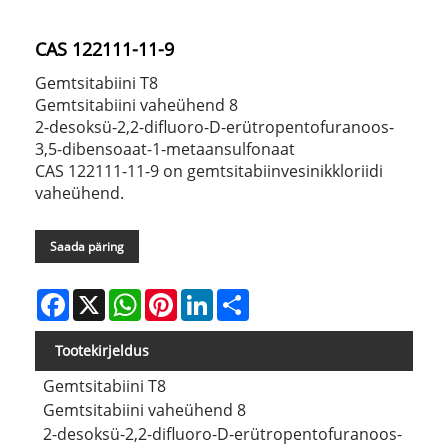
CAS 122111-11-9
Gemtsitabiini T8
Gemtsitabiini vaheühend 8
2-desoksü-2,2-difluoro-D-erütropentofuranoos-
3,5-dibensoaat-1-metaansulfonaat
CAS 122111-11-9 on gemtsitabiinvesinikkloriidi
vaheühend.
Saada päring
Facebook
X
WhatsApp
Pinterest
LinkedIn
Share
Tootekirjeldus
Gemtsitabiini T8
Gemtsitabiini vaheühend 8
2-desoksü-2,2-difluoro-D-erütropentofuranoos-