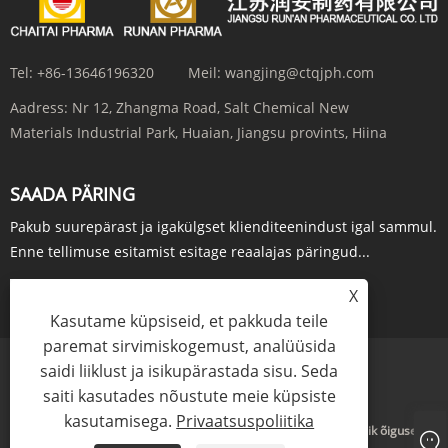
Tel:
+86-13646196320
Meil:
wangjing@ctqjph.com
Aadress:
Nr 12, Zhangma Road, Salt Chemical New
Materials Industrial Park, Huaian, Jiangsu provints, Hiina
SAADA PÄRING
Pakub suurepärast ja igakülgset klienditeenindust igal sammul.
Enne tellimuse esitamist esitage reaalajas päringud...
X
PÄRING KOHE
Kasutame küpsiseid, et pakkuda teile
paremat sirvimiskogemust, analüüsida
saidi liiklust ja isikupärastada sisu. Seda
Links
Sitemap
RSS
XML
Privaatsuspoliitika
saiti kasutades nõustute meie küpsiste
kasutamisega.
Privaatsuspoliitika
Autoriõigus © 2024 Jiangsu Run'an Pharmaceutical Co. Ltd. Kõik õigused