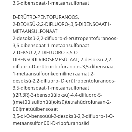
3,5-dibensoaat-1-metaansulfonaat
D-ERÜTRO-PENTOFURANOOS,
2-DEOKSÜ-2,2-DIFLUORO-,3,5-DIBENSOAAT1-
METAANSULFONAAT
2-desoksü-2,2-difluoro-d-erütropentofuranoos-
3,5-dibensoaat-1-metaansulfonaat
2-DEKSÜ-2,2-DIFLUORO-3,5-O-
DIBENSOÜLRIBOSEMESÜLAAT; 2-desoksü-2,2-
difluoro-D-erütroribofuranoos-3,5-dibensoaat
1-metaansulfoonkeemiline raamat 2-
desoksü-2,2-difluoro- D-erütropentofuranoos-
3,5-dibensoaat-1-metaansulfonaat
((2R,3R)-3-(bensoüüloksü)-4,4-difluoro-5-
((metüülsulfonüül)oksü)tetrahüdrofuraan-2-
üül)metüülbensoaat
3,5-di-O-bensoüül-2-desoksü-2,2-difluoro-1-O-
metaansulfonüül-D-ribofuranosiid