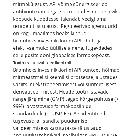
mitmekülgsust. API võime sünergiseerida
antibiootikumidega, suurendades nende levikut
kopsude kudedesse, laiendab veelgi oma
terapeutilist ulatust. Reguleerivad agentuurid
on kogu maailmas heaks kiitnud
bromheksiinvesinikkloriidi API ohutu ja
efektiivse mukolüütilise ainena, tugevdades
selle positsiooni globaalses farmakopöast.
Tootmis- ja kvaliteedikontroll
Bromheksiinvesinikkloriidi API süntees hõlmab
mitmeastmelisi keemilisi protsesse, alustades
vasiitsiini ekstraheerimisest või sünteetilisest
derivatiseerimisest. Heade tootmistavade
range järgimine (GMP) tagab kõrge puhtuse (>
99%) ja vastavuse farmakopsiinide
standarditele (nt USP, EP). API identiteedi,
tugevuse ja lisandite puudumise
valideerimiseks kasutatakse täiustatud
analüütilisi tehnikaid, sealhulgas HPLC ja NMR.