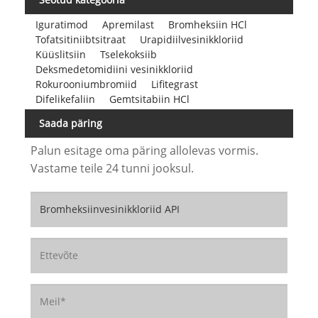
Iguratimod
Apremilast
Bromheksiin HCl
Tofatsitiniibtsitraat
Urapidiilvesinikkloriid
Küüslitsiin
Tselekoksiib
Deksmedetomidiini vesinikkloriid
Rokurooniumbromiid
Lifitegrast
Difelikefaliin
Gemtsitabiin HCl
Saada päring
Palun esitage oma päring allolevas vormis.
Vastame teile 24 tunni jooksul.