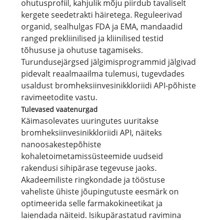
ohutusprofiil, kahjulik mõju piirdub tavaliselt
kergete seedetrakti häiretega. Reguleerivad
organid, sealhulgas FDA ja EMA, mandaadid
ranged prekliinilised ja kliinilised testid
tõhususe ja ohutuse tagamiseks.
Turundusejärgsed jälgimisprogrammid jälgivad
pidevalt reaalmaailma tulemusi, tugevdades
usaldust bromheksiinvesinikkloriidi API-põhiste
ravimeetodite vastu.
Tulevased vaatenurgad
Käimasolevates uuringutes uuritakse
bromheksiinvesinikkloriidi API, näiteks
nanoosakestepõhiste
kohaletoimetamissüsteemide uudseid
rakendusi sihipärase tegevuse jaoks.
Akadeemiliste ringkondade ja tööstuse
vaheliste ühiste jõupingutuste eesmärk on
optimeerida selle farmakokineetikat ja
laiendada näiteid. Isikupärastatud ravimina