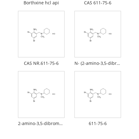
Borthxine hcl api
CAS 611-75-6
CAS NR.611-75-6
N- (2-amino-3,5-dibromobensüül) -N-metüültsükloheksüülamiinvesinikkloriid
2-amino-3,5-dibromo-n-tsükloheksüül-n-metüülbensüülamiinvesinikkloriid
611-75-6