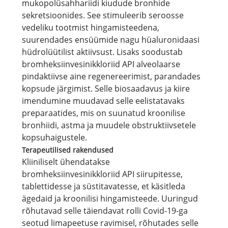
mukopolüsahhariidi kiudude bronhide
sekretsioonides. See stimuleerib seroosse
vedeliku tootmist hingamisteedena,
suurendades ensüümide nagu hüaluronidaasi
hüdrolüütilist aktiivsust. Lisaks soodustab
bromheksiinvesinikkloriid API alveolaarse
pindaktiivse aine regenereerimist, parandades
kopsude järgimist. Selle biosaadavus ja kiire
imendumine muudavad selle eelistatavaks
preparaatides, mis on suunatud kroonilise
bronhiidi, astma ja muudele obstruktiivsetele
kopsuhaigustele.
Terapeutilised rakendused
Kliiniliselt ühendatakse
bromheksiinvesinikkloriid API siirupitesse,
tablettidesse ja süstitavatesse, et käsitleda
ägedaid ja kroonilisi hingamisteede. Uuringud
rõhutavad selle täiendavat rolli Covid-19-ga
seotud limapeetuse ravimisel, rõhutades selle