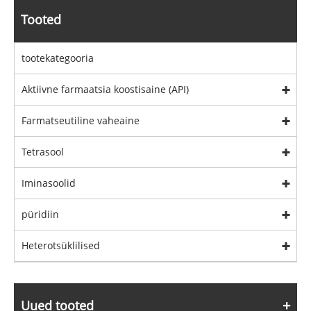
Tooted
tootekategooria
Aktiivne farmaatsia koostisaine (API)
Farmatseutiline vaheaine
Tetrasool
Iminasoolid
püridiin
Heterotsüklilised
Uued tooted