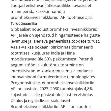
Tootjad eelistavad jätkusuutlikke tavasid, et
minimeerida keskkonnamõju
bromheksiinvesinikkloriidi API tootmise ajal.
Turudünaamika
Globaalset nõudlust bromheksiinvesinikkloriidi
API järele on ajendatud hingamisteede haiguste
levimuse ja laieneva geneeriliste toodete turust.
Aasia-Vaikse ookeani piirkonnas domineerib
tootmises, kusjuures India ja Hiina
moodustavad üle 60% pakkumisest. Patendi
aegumistööd ja kulutõhus tootmine on
intensiivistanud konkurentsi, mis ajendades
innovatsiooni formuleerimise tehnoloogiates.
Prognoositakse, et bromheksiinvesinikkloriid
API on aastatel 2023–2030 tunnistajaks 4,8%,
kajastades selle püsivat olulisust tervishoius.
Ohutus ja regulatiivsed kaalutlused
Bromheksiinvesinikkloriidi API -l on soodne