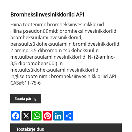
Bromheksiinvesinikkloriid API
Hiina tootenimi: bromheksiinvesinikkloriid
Hiina pseudonüümid: bromheksiinvesinikkloriid;
bromheksüülamiinvesinikkloriid;
bensüültsükloheksüülamiin bromiidvesinikkloriid;
2-amino-3,5-dibromo-n-tsükloheksüül-n-
metüülbensüülamiinvesinikkloriid; N- (2-amino-
3,5-dibromobensüül) -n-
metüültsükloheksüülamiinvesinikkloriid;
Inglise toote nimi: bromheksiinvesinikkloriid API
CAS#611-75-6
Saada päring
Facebook
X
WhatsApp
Pinterest
LinkedIn
Share
Tootekirjeldus