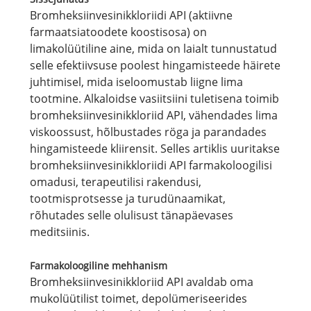
Bromheksiinvesinikkloriidi API (aktiivne
farmaatsiatoodete koostisosa) on
limakolüütiline aine, mida on laialt tunnustatud
selle efektiivsuse poolest hingamisteede häirete
juhtimisel, mida iseloomustab liigne lima
tootmine. Alkaloidse vasiitsiini tuletisena toimib
bromheksiinvesinikkloriid API, vähendades lima
viskoossust, hõlbustades röga ja parandades
hingamisteede kliirensit. Selles artiklis uuritakse
bromheksiinvesinikkloriidi API farmakoloogilisi
omadusi, terapeutilisi rakendusi,
tootmisprotsesse ja turudünaamikat,
rõhutades selle olulisust tänapäevases
meditsiinis.
Farmakoloogiline mehhanism
Bromheksiinvesinikkloriid API avaldab oma
mukolüütilist toimet, depolümeriseerides