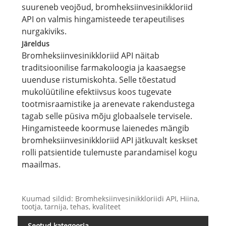
suureneb veojõud, bromheksiinvesinikkloriid
API on valmis hingamisteede terapeutilises
nurgakiviks.
Järeldus
Bromheksiinvesinikkloriid API näitab
traditsioonilise farmakoloogia ja kaasaegse
uuenduse ristumiskohta. Selle tõestatud
mukolüütiline efektiivsus koos tugevate
tootmisraamistike ja arenevate rakendustega
tagab selle püsiva mõju globaalsele tervisele.
Hingamisteede koormuse laienedes mängib
bromheksiinvesinikkloriid API jätkuvalt keskset
rolli patsientide tulemuste parandamisel kogu
maailmas.
Kuumad sildid: Bromheksiinvesinikkloriidi API, Hiina,
tootja, tarnija, tehas, kvaliteet
Seotud kategooria