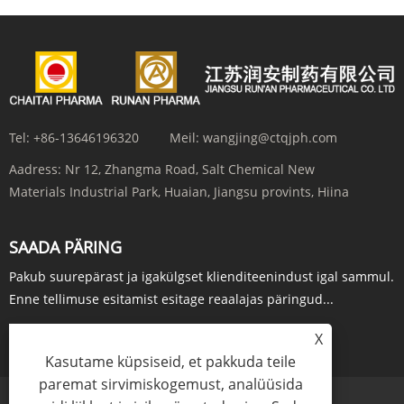
Tel:
+86-13646196320
Meil:
wangjing@ctqjph.com
Aadress:
Nr 12, Zhangma Road, Salt Chemical New
Materials Industrial Park, Huaian, Jiangsu provints, Hiina
SAADA PÄRING
Pakub suurepärast ja igakülgset klienditeenindust igal sammul.
Enne tellimuse esitamist esitage reaalajas päringud...
X
PÄRING KOHE
Kasutame küpsiseid, et pakkuda teile
paremat sirvimiskogemust, analüüsida