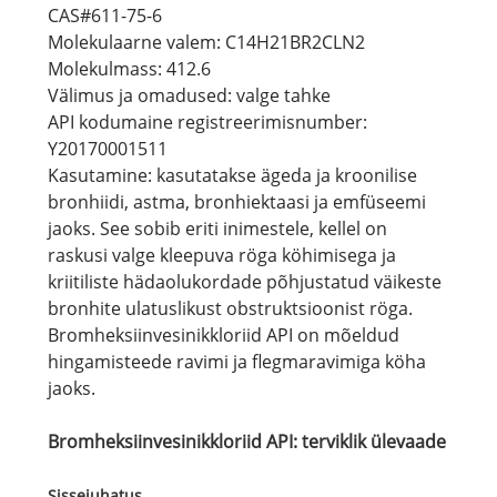
CAS#611-75-6
Molekulaarne valem: C14H21BR2CLN2
Molekulmass: 412.6
Välimus ja omadused: valge tahke
API kodumaine registreerimisnumber:
Y20170001511
Kasutamine: kasutatakse ägeda ja kroonilise
bronhiidi, astma, bronhiektaasi ja emfüseemi
jaoks. See sobib eriti inimestele, kellel on
raskusi valge kleepuva röga köhimisega ja
kriitiliste hädaolukordade põhjustatud väikeste
bronhite ulatuslikust obstruktsioonist röga.
Bromheksiinvesinikkloriid API on mõeldud
hingamisteede ravimi ja flegmaravimiga köha
jaoks.
Bromheksiinvesinikkloriid API: terviklik ülevaade
Sissejuhatus